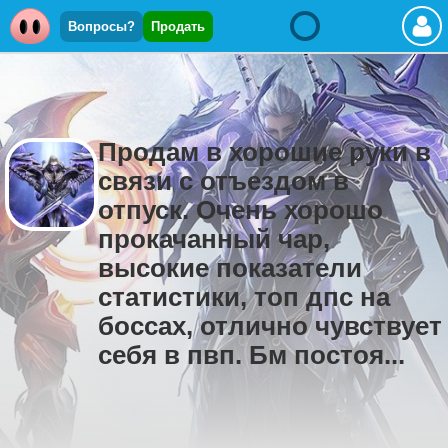
Вопросы?
Продать
Продам в хорошие руки в
связи с отъездом в
отпуск. Очень хорошо
прокачанный чар,
высокие показатели
статистики, топ дпс на
боссах, отлично чувствует
себя в пвп. Бм постоя...