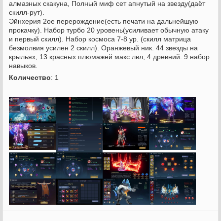
алмазных скакуна, Полный миф сет апнутый на звезду(даёт
скилл-рут).
Эйнхерия 2ое перерождение(есть печати на дальнейшую
прокачку). Набор турбо 20 уровень(усиливает обычную атаку
и первый скилл). Набор космоса 7-8 ур. (скилл матрица
безмолвия усилен 2 скилл). Оранжевый ник. 44 звезды на
крыльях, 13 красных плюмажей макс лвл, 4 древний. 9 набор
навыков.
Количество
: 1