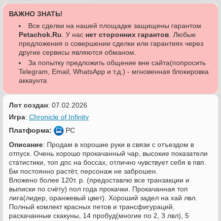
ВАЖНО ЗНАТЬ!
Все сделки на нашей площадке защищены гарантом
Petachok.Ru
. У нас
нет сторонних гарантов
. Любые
предложения о совершении сделки или гарантиях через
другие сервисы являются обманом.
За попытку предложить общение вне сайта(попросить
Telegram, Email, WhatsApp и т.д.) - мгновенная блокировка
аккаунта
Лот создан
: 07.02.2026
Игра
:
Chronicle of Infinity
Платформа:
PC
Описание
: Продам в хорошие руки в связи с отъездом в
отпуск. Очень хорошо прокачанный чар, высокие показатели
статистики, топ дпс на боссах, отлично чувствует себя в пвп.
Бм постоянно растёт, персонаж не заброшен.
Вложено более 120т. р. (предоставлю все транзакции и
выписки по счёту) пол года прокачки. Прокачанная топ
лига(лидер, оранжевый цвет). Хороший задел на хай лвл.
Полный комлект красных петов и трансфигураций,
раскачанные скакуны, 14 пробуд(многие по 2, 3 лвл), 5