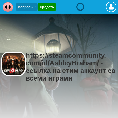
Вопросы?
Продать
https://steamcommunity.
com/id/AshleyBraham/ -
ссылка на стим аккаунт со
всеми играми