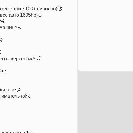
атеые тоже 100+ винилов)🥹
все авто 1695hp)🚨
🚨
 машине🚨
😀

ии на персонажА 💭
Р👀
ши в лс🤩
нимательно!🫥
а