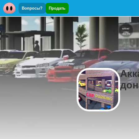
Вопросы?
Продать
Акк
дон