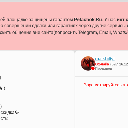
ашей площадке защищены гарантом
Petachok.Ru
. У нас
нет 
 совершении сделки или гарантиях через другие сервисы
жить общение вне сайта(попросить Telegram, Email, WhatsAp
marsbiltyt
Офлайн
(Был
16.1
Продавец
d
Зарегистрируйтесь чт
 ❗️
)
 скидка💎
сть: