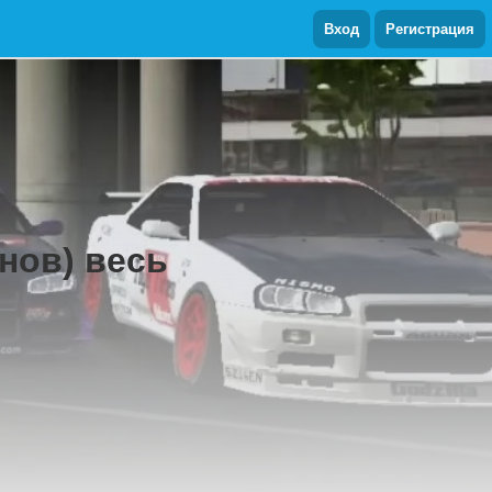
Вход
Регистрация
йнов) весь