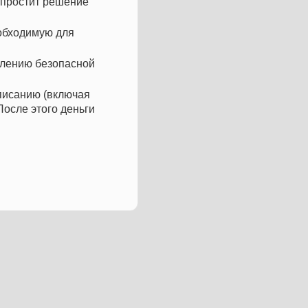
упростит решение
еобходимую для
млению безопасной
писанию (включая
После этого деньги