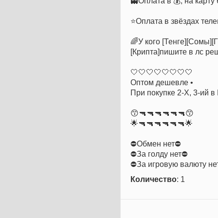
👻Оплата в 💰, на карту
⭐️Оплата в звёздах теле
🌈У кого [Тенге][Сомы]
[Крипта]пишите в лс р
🤍🤍🤍🤍🤍🤍🤍🤍
Оптом дешевле •
При покупке 2-Х, 3-ий в 
😙🔫🔫🔫🔫🔫🔫😙
🌟🔫🔫🔫🔫🔫🔫🌟
⛔Обмен нет⛔
⛔За голду нет⛔
⛔За игровую валюту не
Количество
: 1