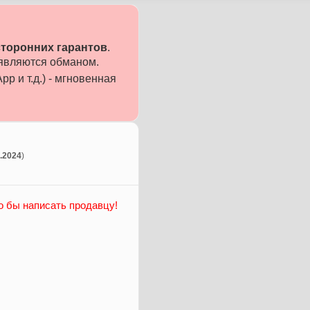
сторонних гарантов
.
 являются обманом.
p и т.д.) - мгновенная
2.2024
)
о бы написать продавцу!