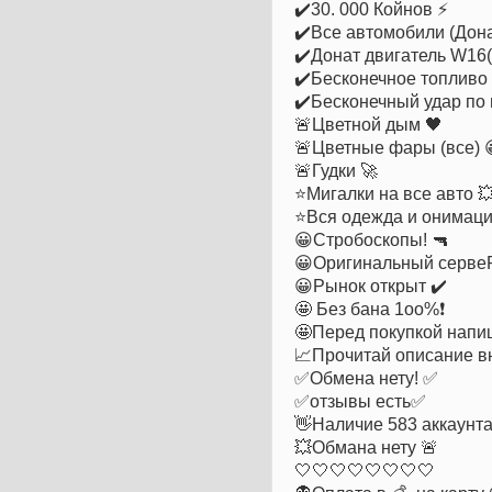
✔️30. 000 Койнов ⚡️
✔️Все автомобили (Дон
✔️Донат двигатель W16(
✔️Бесконечное топливо 
✔️Бесконечный удар по
🚨Цветной дым 🖤
🚨Цветные фары (все) 
🚨Гудки 🚀
⭐️Мигалки на все авто 
⭐️Вся одежда и онимац
😀Стробоскопы! 🔫
😀Оригинальный серве
😀Рынок открыт ✔️
🤩 Без бана 1оо%❗️
🤩Перед покупкой напи
📈Прочитай описание в
✅Обмена нету! ✅
✅отзывы есть✅
👋Наличие 583 аккаунт
💥Обмана нету 🚨
🤍🤍🤍🤍🤍🤍🤍🤍