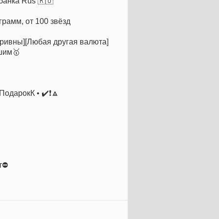
 банка Rus 🇷🇺
грамм, от 100 звёзд
[Гривны][Любая другая валюта]
ешим🥇
ПодарокК • ✔️❗️🔼
т⛔