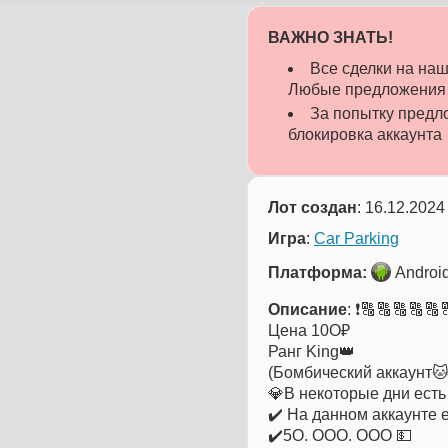
ВАЖНО ЗНАТЬ!
Все сделки на н
Любые предложения о
За попытку предло
блокировка аккаунта
Лот создан
: 16.12.2024
Игра
:
Car Parking
Платформа:
Androi
Описание
: ❗️🔠🔠🔠🔠🔠🔠
Цена 10O₽
Ранг King👑
(Бомбический аккаунт🐱
💎В некоторые дни есть
✔️ На данном аккаунте е
✔️5О. ООО. ООО 💵