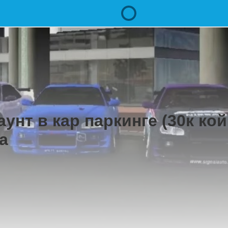
аунт в кар паркинге (30к ко
а