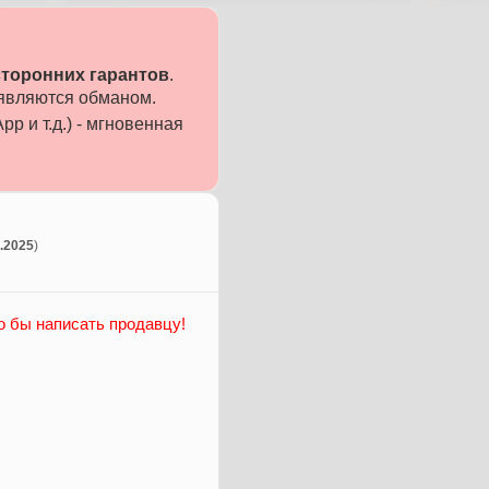
сторонних гарантов
.
 являются обманом.
p и т.д.) - мгновенная
3.2025
)
о бы написать продавцу!