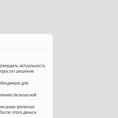
дтвердить актуальность
упростит решение
еобходимую для
млению безопасной
писанию (включая
После этого деньги