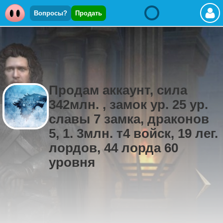
Вопросы?
Продать
Продам аккаунт, сила
342млн. , замок ур. 25 ур.
славы 7 замка, драконов
5, 1. 3млн. т4 войск, 19 лег.
лордов, 44 лорда 60
уровня