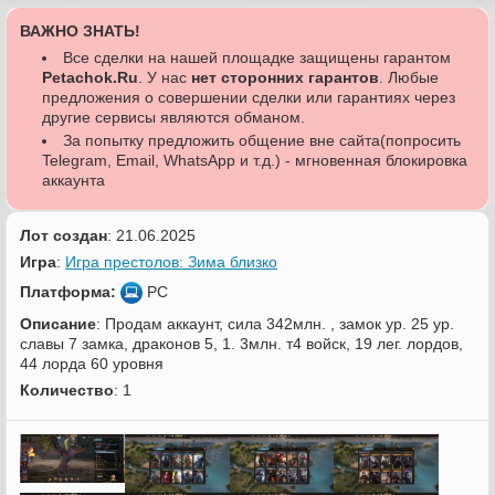
ВАЖНО ЗНАТЬ!
Все сделки на нашей площадке защищены гарантом
Petachok.Ru
. У нас
нет сторонних гарантов
. Любые
предложения о совершении сделки или гарантиях через
другие сервисы являются обманом.
За попытку предложить общение вне сайта(попросить
Telegram, Email, WhatsApp и т.д.) - мгновенная блокировка
аккаунта
Лот создан
: 21.06.2025
Игра
:
Игра престолов: Зима близко
Платформа:
PC
Описание
: Продам аккаунт, сила 342млн. , замок ур. 25 ур.
славы 7 замка, драконов 5, 1. 3млн. т4 войск, 19 лег. лордов,
44 лорда 60 уровня
Количество
: 1