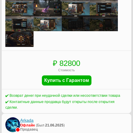
₽ 82800
Стоимость
Купить с Гарантом
✔️ Возврат денег при неудачной сделки или несоответствии товара
✔️ Контактные данные продавца будут открыты после открытия
сделки.
Arkada
Офлайн
(Был
21.06.2025
)
Продавец