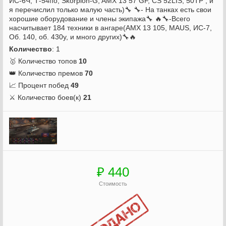
ИС-6Ч, Т-54по, Skorpion-G, AMX 13 57 GF, CS 52LIS, 50TP , и
я перечислил только малую часть)🔧 🔧- На танках есть свои
хорошие оборудование и члены экипажа🔧 🔥🔧-Всего
насчитывает 184 техники в ангаре(AMX 13 105, MAUS, ИС-7,
Об. 140, об. 430у, и много других)🔧🔥
Количество
: 1
🥇 Количество топов
10
👑 Количество премов
70
📈 Процент побед
49
⚔️ Количество боев(к)
21
₽ 440
Стоимость