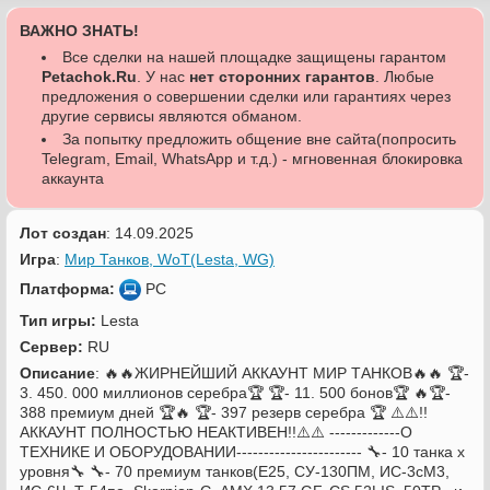
ВАЖНО ЗНАТЬ!
Все сделки на нашей площадке защищены гарантом
Petachok.Ru
. У нас
нет сторонних гарантов
. Любые
предложения о совершении сделки или гарантиях через
другие сервисы являются обманом.
За попытку предложить общение вне сайта(попросить
Telegram, Email, WhatsApp и т.д.) - мгновенная блокировка
аккаунта
Лот создан
: 14.09.2025
Игра
:
Мир Танков, WoT(Lesta, WG)
Платформа:
PC
Тип игры:
Lesta
Сервер:
RU
Описание
: 🔥🔥ЖИРНЕЙШИЙ АККАУНТ МИР ТАНКОВ🔥🔥 🏆-
3. 450. 000 миллионов серебра🏆 🏆- 11. 500 бонов🏆 🔥🏆-
388 премиум дней 🏆🔥 🏆- 397 резерв серебра 🏆 ⚠️⚠️!!
АККАУНТ ПОЛНОСТЬЮ НЕАКТИВЕН!!⚠️⚠️ -------------О
ТЕХНИКЕ И ОБОРУДОВАНИИ----------------------- 🔧- 10 танка х
уровня🔧 🔧- 70 премиум танков(E25, СУ-130ПМ, ИС-3сM3,