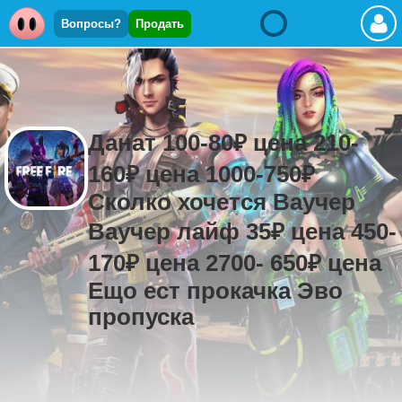
Вопросы?
Продать
Данат 100-80₽ цена 210-
160₽ цена 1000-750₽
Сколко хочется Ваучер
Ваучер лайф 35₽ цена 450-
170₽ цена 2700- 650₽ цена
Ещо ест прокачка Эво
пропуска