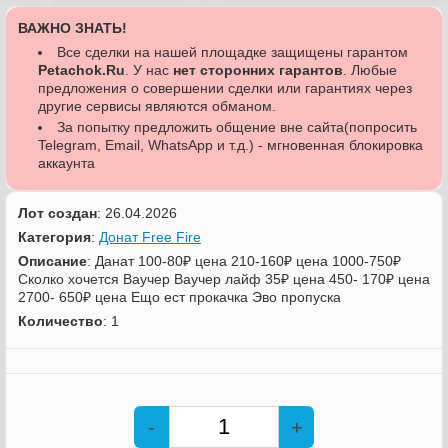
ВАЖНО ЗНАТЬ!
Все сделки на нашей площадке защищены гарантом
Petachok.Ru
. У нас
нет сторонних гарантов
. Любые
предложения о совершении сделки или гарантиях через
другие сервисы являются обманом.
За попытку предложить общение вне сайта(попросить
Telegram, Email, WhatsApp и т.д.) - мгновенная блокировка
аккаунта
Лот создан
: 26.04.2026
Категория
:
Донат Free Fire
Описание
: Данат 100-80₽ цена 210-160₽ цена 1000-750₽
Сколко хочется Ваучер Ваучер лайф 35₽ цена 450- 170₽ цена
2700- 650₽ цена Ещо ест прокачка Эво пропуска
Количество
: 1
-
+