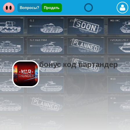
Вопросы?
Продать
бонус код вартандер