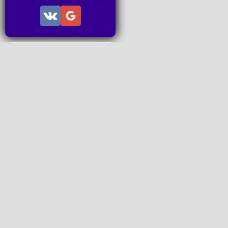
Информация
Пользовательское соглашение
Правила портала
Правила сделки
Последние статьи
Последние темы форума
Запросы на покупку
P2P пополнение
Контакты
Онлайн Вконтакте
office@petachok.ru
Мы в сетях.