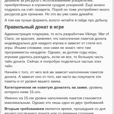
дешевле за ресурсы с использованием ускорителей,
приобретённых в огромном сундуке ускорений. Ещё можно
подумать на счёт лазарета. Порой он тоже употребляет много
ресурсов для прокачки. Но это вы уже сами думайте.
А том как лучше фармить золото читайте в гайде про добычу.
Правильный донат в игре
Администрация плариума, то есть разработчик Vikings: War of
Clans, не краснея, заявляет, что наполнение пакетов доната
индивидуально для каждого игрока и зависит от стиля его
игры. Иными словами, они сами не знают, чего там
программисты начудили. Однако, за долгие годы игры,
игрокам удалось разгадать, если не все, то большую часть
тайн доната. Сейчас я попробую поделиться частью этих
тайн.
Начнём с того, от чего всё же зависит наполнение пакетов
доната. А зависит оно от того, как часто вы покупаете эти
пакеты и от уровня вашего замка.
Категорически не советую донатить на замке
, уровень
которого ниже 15-ого.
Именно на 15-ом уровне наполнение пакетов становится
максимальным. Однако это лишь одно из двух требований.
Вторым требованием
является время, прошедшее со дня
вашего последнего доната или со времени создания