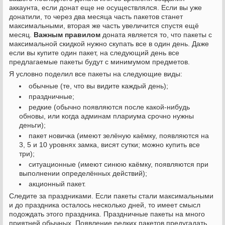
аккаунта, если донат еще не осуществлялся. Если вы уже
донатили, то через два месяца часть пакетов станет
максимальными, вторая же часть увеличится спустя ещё
месяц.
Важным правилом
доната является то, что пакеты с
максимальной скидкой нужно скупать все в один день. Даже
если вы купите один пакет, на следующий день все
предлагаемые пакеты будут с минимумом предметов.
Я условно поделил все пакеты на следующие виды:
обычные (те, что вы видите каждый день);
праздничные;
редкие (обычно появляются после какой-нибудь
обновы, или когда админам плариума срочно нужны
деньги);
пакет новичка (имеют зелёную каёмку, появляются на
3, 5 и 10 уровнях замка, висят сутки; можно купить все
три);
ситуационные (имеют синюю каёмку, появляются при
выполнении определённых действий);
акционный пакет.
Следите за праздниками. Если пакеты стали максимальными
и до праздника осталось несколько дней, то имеет смысл
подождать этого праздника. Праздничные пакеты на много
приятней обычных. Появление редких пакетов предугадать