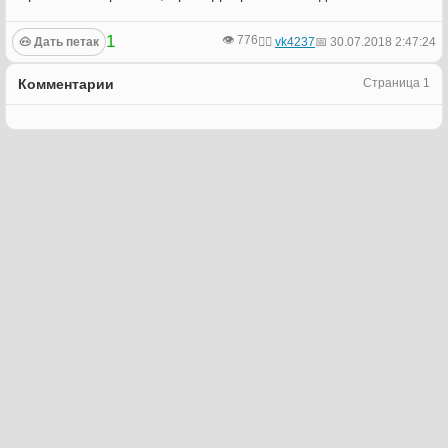
1
👁️ 776
🐽 Дать петак
📅 30.07.2018 2:47:24
🙍‍♂️
vk4237
Комментарии
Страница 1