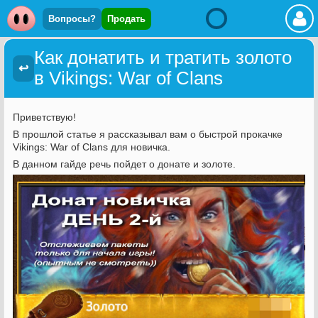
Вопросы?
Продать
Как донатить и тратить золото
↩
в Vikings: War of Clans
Приветствую!
В прошлой статье я рассказывал вам о быстрой прокачке
Vikings: War of Clans для новичка.
В данном гайде речь пойдет о донате и золоте.