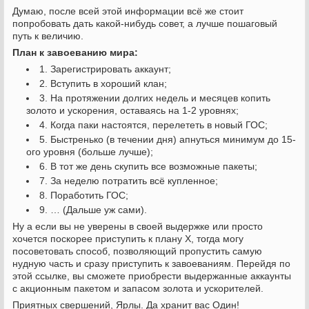
Думаю, после всей этой информации всё же стоит
попробовать дать какой-нибудь совет, а лучше пошаговый
путь к величию.
План к завоеванию мира:
1. Зарегистрировать аккаунт;
2. Вступить в хороший клан;
3. На протяжении долгих недель и месяцев копить
золото и ускорения, оставаясь на 1-2 уровнях;
4. Когда паки настоятся, перелететь в новый ГОС;
5. Быстренько (в течении дня) апнуться минимум до 15-
ого уровня (больше лучше);
6. В тот же день скупить все возможные пакеты;
7. За неделю потратить всё купленное;
8. Поработить ГОС;
9. … (Дальше уж сами).
Ну а если вы не уверены в своей выдержке или просто
хочется поскорее приступить к плану Х, тогда могу
посоветовать способ, позволяющий пропустить самую
нудную часть и сразу приступить к завоеваниям. Перейдя по
этой ссылке, вы сможете приобрести выдержанные аккаунты
с акционным пакетом и запасом золота и ускорителей.
Приятных свершений, Ярлы. Да хранит вас Один!