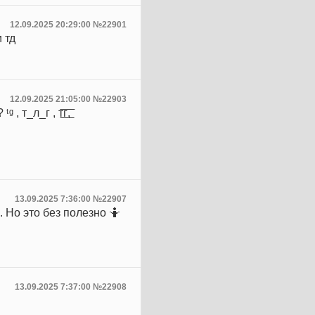
12.09.2025 20:29:00 №22901
 тд
12.09.2025 21:05:00 №22903
_л_г , т͟͞г͟͞,
13.09.2025 7:36:00 №22907
 Но это без полезно 🤷
13.09.2025 7:37:00 №22908