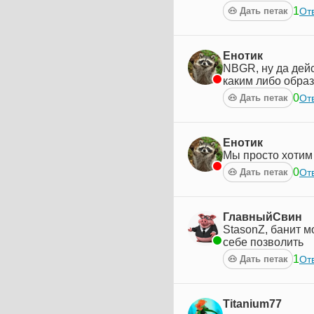
1
Отв
🐽 Дать петак
Енотик
NBGR, ну да дейс
каким либо образ
0
Отв
🐽 Дать петак
Енотик
Мы просто хотим 
0
Отв
🐽 Дать петак
ГлавныйСвин
StasonZ, банит м
себе позволить
1
Отв
🐽 Дать петак
Titanium77