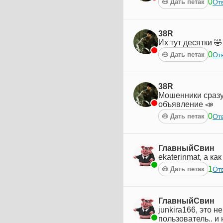
0
Отв
🐽 Дать петак
38R
Их тут десятки 
0
Отв
🐽 Дать петак
38R
Мошенники сразу 
объявление 📣
0
Отв
🐽 Дать петак
ГлавныйСвин
ekaterinmat, а ка
1
Отв
🐽 Дать петак
ГлавныйСвин
junkira166, это н
пользователь.. и