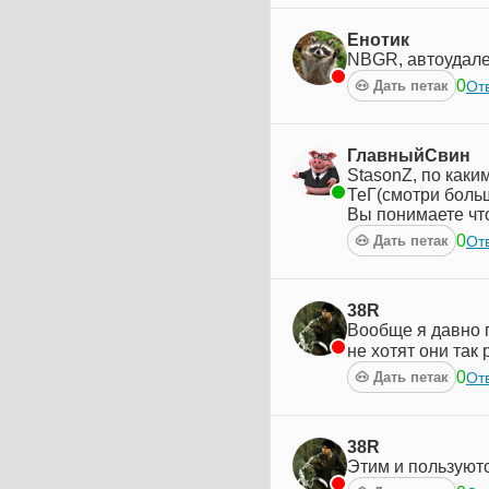
Енотик
NBGR, автоудален
0
Отв
🐽 Дать петак
ГлавныйСвин
StasonZ, по каким 
ТеГ(смотри больш
Вы понимаете чт
0
Отв
🐽 Дать петак
38R
Вообще я давно г
не хотят они так 
0
Отв
🐽 Дать петак
38R
Этим и пользуют