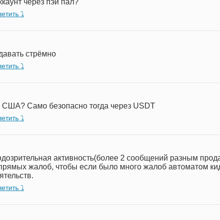
ккаунт через пэй пал?
етить ⤵︎
 давать стрёмно
етить ⤵︎
из США? Само безопасно тогда через USDT
етить ⤵︎
дозрительная активность(более 2 сообщений разным прода
 прямых жалоб, чтобы если было много жалоб автоматом кид
ятельств.
етить ⤵︎