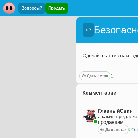
Вопросы?
Продать
Безопасн
↩
Сделайте анти спам, о
1
🐽 Дать петак
Комментарии
ГлавныйСвин
а какие предложе
продавцам
0
Отв
🐽 Дать петак