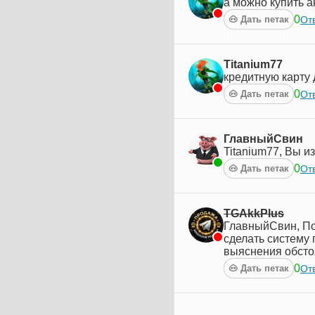
а можно купить а
0
Отв
🐽 Дать петак
Titanium77
кредитную карту
0
Отв
🐽 Дать петак
ГлавныйСвин
Titanium77, Вы 
0
Отв
🐽 Дать петак
TGAkkPlus
ГлавныйСвин, По
сделать систему
выяснения обсто
0
Отв
🐽 Дать петак