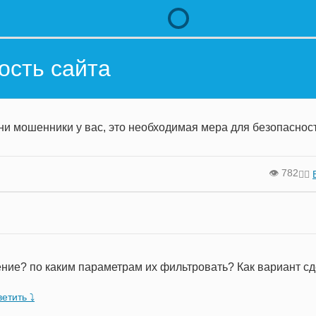
ость сайта
дни мошенники у вас, это необходимая мера для безопасно
👁️ 782
🙍‍♂️
ние? по каким параметрам их фильтровать? Как вариант сд
етить ⤵︎