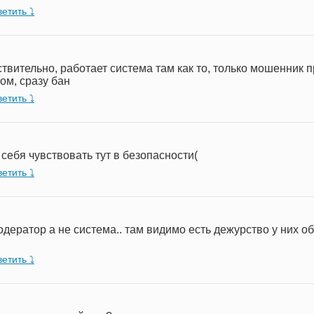
етить ⤵︎
твительно, работает система там как то, только мошенник 
ом, сразу бан
етить ⤵︎
себя чувствовать тут в безопасности(
етить ⤵︎
одератор а не система.. там видимо есть дежурство у них 
етить ⤵︎