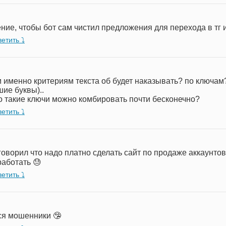
ие, чтобы бот сам чистил предложения для перехода в тг и
етить ⤵︎
именно критериям текста об будет наказывать? по ключам? ᵗᵍ , т
ие буквы)..
о такие ключи можно комбировать почти бесконечно?
етить ⤵︎
оворил что надо платно сделать сайт по продаже аккаунтов.
работать 😓
етить ⤵︎
ся мошенники 🤥