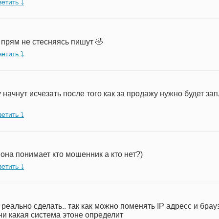
етить ⤵︎
 прям не стесняясь пишут 🤣
етить ⤵︎
начнут исчезать после того как за продажу нужно будет зап
етить ⤵︎
к она понимает кто мошенник а кто нет?)
етить ⤵︎
е реально сделать.. так как можно поменять IP адресс и брау
 ни какая система этоне определит