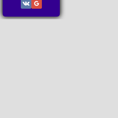
Информац
Пользов
Правила
Правила
Последн
Последн
Запросы
P2P поп
www.ideal
Все права