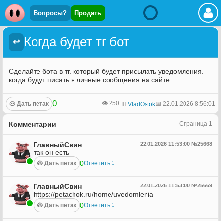
Вопросы?
Продать
Когда будет тг бот
↩
Сделайте бота в тг, который будет присылать уведомления,
когда будут писать в личные сообщения на сайте
0
👁️ 250
🐽 Дать петак
📅 22.01.2026 8:56:01
🙍‍♂️
VladOstok
Комментарии
Страница 1
ГлавныйСвин
22.01.2026 11:53:00 №25668
так он есть
0
🐽 Дать петак
Ответить ⤵︎
ГлавныйСвин
22.01.2026 11:53:00 №25669
https://petachok.ru/home/uvedomlenia
0
🐽 Дать петак
Ответить ⤵︎