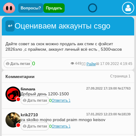
Вопросы?
Продать
Оцениваем аккаунты csgo
↩
Дайте совет за скок можно продать акк стим с фэйсит
2826эло ,с праймом, аккаунт личный всё есть , 5300часов
0
👁️ 449
🐽 Дать петак
📅 17.09.2022 4:19:45
🙍‍♂️
Райм
Комментарии
Страница 1
finnara
27.09.2022 17:19:00 №17763
Добрый день 1200-1500
0
🐽 Дать петак
Ответить ⤵︎
krik2710
17.01.2023 12:23:00 №18139
za skolko mojno prodat praim mnogo keisov
0
🐽 Дать петак
Ответить ⤵︎