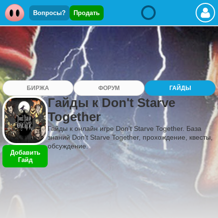
Вопросы?
Продать
БИРЖА
ФОРУМ
ГАЙДЫ
Гайды к Don't Starve
Together
Гайды к онлайн игре Don't Starve Together. База
знаний Don't Starve Together, прохождение, квесты,
обсуждение.
Добавить
Гайд