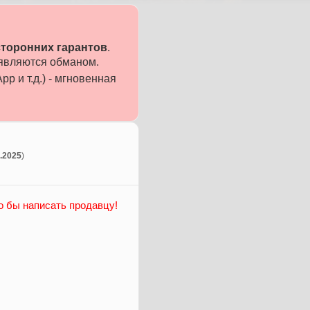
сторонних гарантов
.
 являются обманом.
p и т.д.) - мгновенная
4.2025
)
о бы написать продавцу!