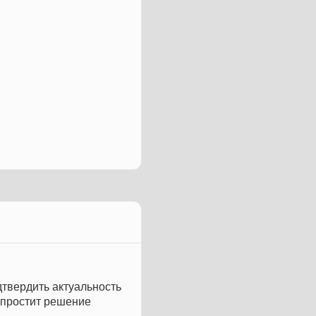
дтвердить актуальность
упростит решение