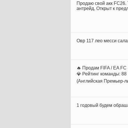
Продаю свой акк FC26. 
антрейд. Открыт к пре
Овр 117 лео месси сал
🔥 Продам FIFA / EA FC
💎 Рейтинг команды: 88
(Английская Премьер-ли
1 годовый будем обраш