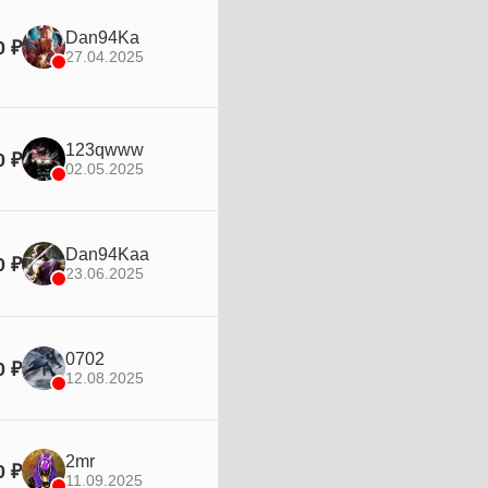
Dan94Ka
0 ₽
27.04.2025
123qwww
0 ₽
02.05.2025
Dan94Kaa
0 ₽
23.06.2025
0702
0 ₽
12.08.2025
2mr
0 ₽
11.09.2025