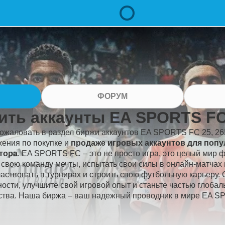
ФОРУМ
ить аккаунты EA SPORTS FC 
ожаловать в раздел биржи аккаунтов EA SPORTS FC 25, 26
ения по покупке и
продаже игровых аккаунтов для поп
тора
. EA SPORTS FC – это не просто игра, это целый мир 
 свою команду мечты, испытать свои силы в онлайн-матчах 
частвовать в турнирах и строить свою футбольную карьеру.
ости, улучшите свой игровой опыт и станьте частью глобал
тва. Наша биржа – ваш надежный проводник в мире EA S