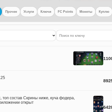
Прочее
Услуги
Ключи
FC Points
Монеты
Куплю
110
125
892
, топ состав Скрины ниже, куча фодера,
риложении открыт
642