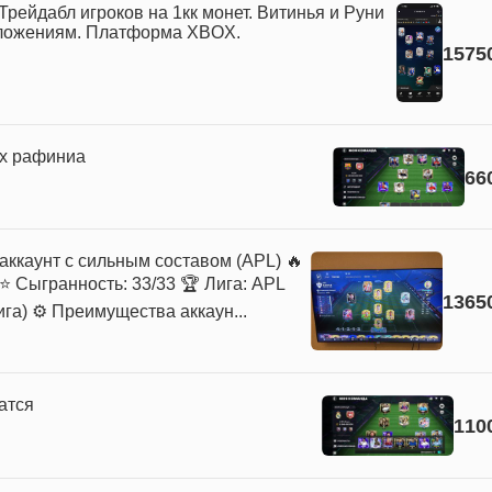
Трейдабл игроков на 1кк монет. Витинья и Руни
дложениям. Платформа XBOX.
1575
ах рафиниа
66
 аккаунт с сильным составом (APL) 🔥
 ⭐ Сыгранность: 33/33 🏆 Лига: APL
1365
га) ⚙️ Преимущества аккаун...
атся
110