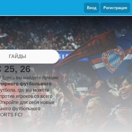
Вход
Регистрация
ГАЙДЫ
25, 26
! Здесь вы найдете лучшие
улярного футбольного
футбола, где вы можете
против игроков со всего
 Откройте для себя новые
ьного футбольного
PORTS FC!