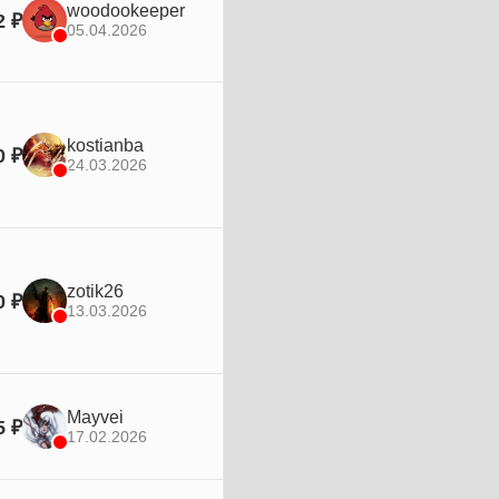
woodookeeper
2 ₽
05.04.2026
kostianba
0 ₽
24.03.2026
zotik26
0 ₽
13.03.2026
Mayvei
5 ₽
17.02.2026