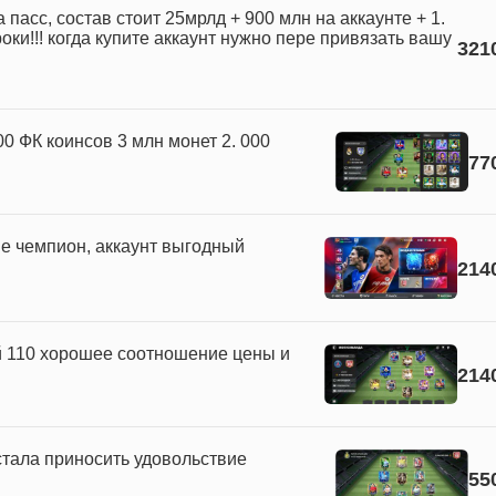
а пасс, состав стоит 25мрлд + 900 млн на аккаунте + 1.
ки!!! когда купите аккаунт нужно пере привязать вашу
321
00 ФК коинсов 3 млн монет 2. 000
77
ние чемпион, аккаунт выгодный
214
 110 хорошее соотношение цены и
214
стала приносить удовольствие
55