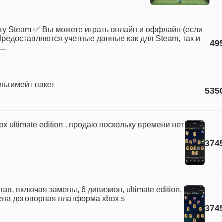
ту Steam ✅ Вы можете играть онлайн и оффлайн (если
редоставляются учетные данные как для Steam, так и
49
..
ультимейт пакет
535
ox ultimate edition , продаю поскольку времени нет
374
ав, включая замены, 6 дивизион, ultimate edition,
ена договорная платформа xbox s
374