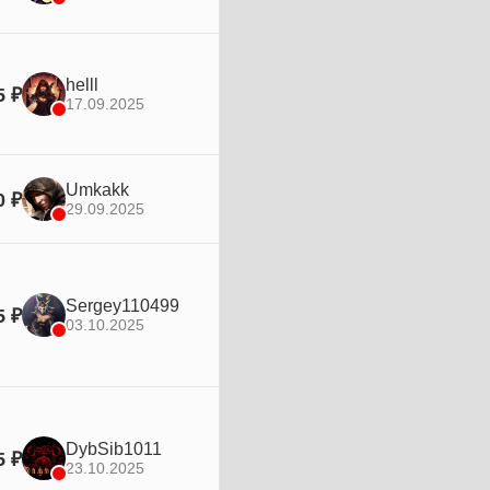
helll
5 ₽
17.09.2025
Umkakk
0 ₽
29.09.2025
Sergey110499
5 ₽
03.10.2025
DybSib1011
5 ₽
23.10.2025