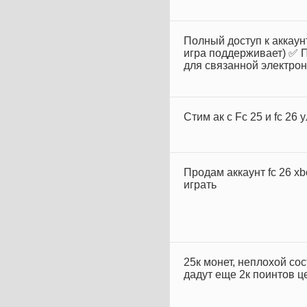
Полный доступ к аккаун
игра поддерживает) ✅ П
для связанной электрон.
Стим ак с Fc 25 и fc 26 
Продам аккаунт fc 26 xb
играть
25к монет, неплохой сост
дадут еще 2к поинтов ц