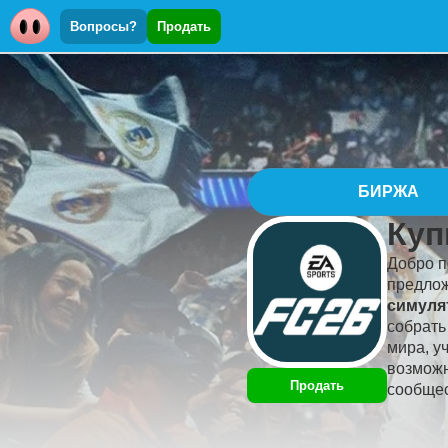
Вопросы?
Продать
БИРЖА
Куп
Добро п
предлож
симуля
собрать
мира, у
возможн
Продать
сообщес