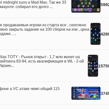
l midnight suns и Mad Max. Так же 33
599
каунте: собирал его долго ...
не продаваемые игроки из старта все , скоплено
жно закрыть задание на 100 сборок на изи , цена
ажи , ...
428
las TOTY - Рынок открыт - 1,7 млн монет на
рейтинга 83-94, есть квалификация в WL - 2-ой
краин...
1575
ефоне а VC атаке чемп общий 115
374