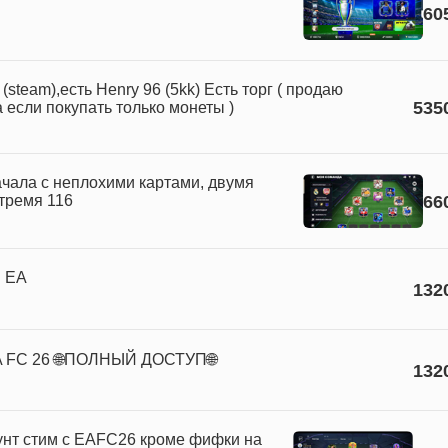
60
(steam),есть Henry 96 (5kk) Есть торг ( продаю
535
 если покупать только монеты )
ачала с неплохими картами, двумя
 тремя 116
66
в EA
132
A FC 26 🌐ПОЛНЫЙ ДОСТУП🌐
132
унт стим с EAFC26 кроме фифки на