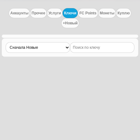
Аккаунты
Прочее
Услуги
Ключи
FC Points
Монеты
Куплю
+Новый