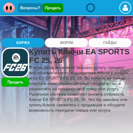
Вопросы?
Продать
БИРЖА
ФОРУМ
ГАЙДЫ
Купить Ключи EA SPORTS
FC 25, 26
В этом разделе можете заказать услугу, предмет
или игровую валюту, а конкретнее Ключи к онлайн
игре EA SPORTS FC 25, 26. Вы можете не только
Продать
покупать ниже перечисленные предметы, но и
разместить на продажу свой товар или услугу.
Рыночная система позволяет снизить стоимость
Ключи EA SPORTS FC 25, 26. Что бы заказать или
купить Ключи свяжитесь с продавцом и обсудите
возможность передачи товара или услуги.