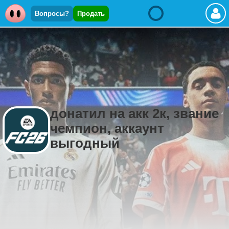
Вопросы?
Продать
донатил на акк 2к, звание
чемпион, аккаунт
выгодный