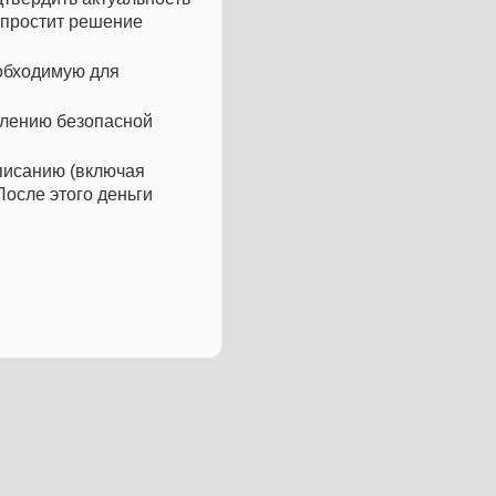
упростит решение
еобходимую для
млению безопасной
писанию (включая
После этого деньги