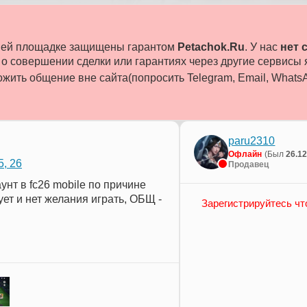
ашей площадке защищены гарантом
Petachok.Ru
. У нас
нет 
 совершении сделки или гарантиях через другие сервисы
жить общение вне сайта(попросить Telegram, Email, WhatsAp
paru2310
Офлайн
(Был
26.1
, 26
Продавец
унт в fc26 mobile по причине
ует и нет желания играть, ОБЩ -
Зарегистрируйтесь чт