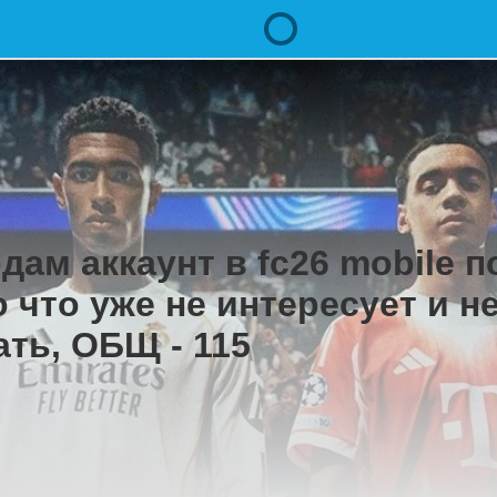
дам аккаунт в fc26 mobile 
о что уже не интересует и н
ать, ОБЩ - 115