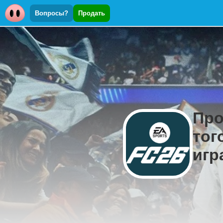
Вопросы?
Продать
Про
тог
игр