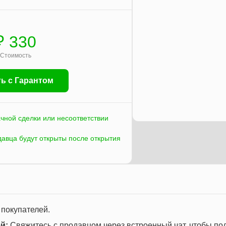
₽ 330
Стоимость
ь с Гарантом
ачной сделки или несоответствии
давца будут открыты после открытия
 покупателей.
й:
Свяжитесь с продавцом через встроенный чат, чтобы по