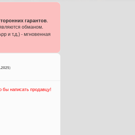
сторонних гарантов
.
 являются обманом.
p и т.д.) - мгновенная
2.2025
)
о бы написать продавцу!