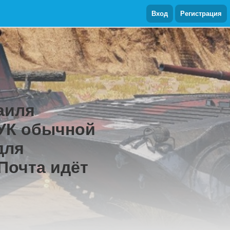
Вход
Регистрация
аиля
80УК обычной
для
 Почта идёт