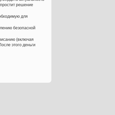
упростит решение
еобходимую для
млению безопасной
писанию (включая
После этого деньги