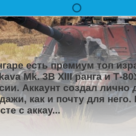
нгаре есть премиум топ изр
kava Mk. 3B XIII ранга и Т-
сии. Аккаунт создал лично 
дажи, как и почту для него.
сте с аккау...