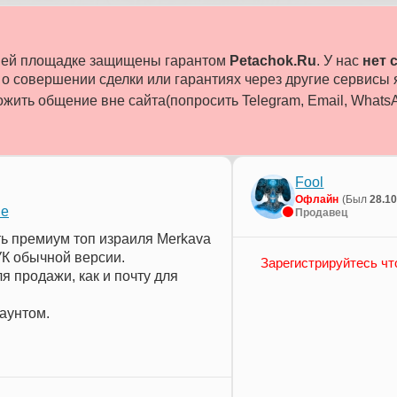
ашей площадке защищены гарантом
Petachok.Ru
. У нас
нет 
 совершении сделки или гарантиях через другие сервисы
жить общение вне сайта(попросить Telegram, Email, WhatsAp
Fool
Офлайн
(Был
28.1
le
Продавец
сть премиум топ израиля Merkava
0УК обычной версии.
Зарегистрируйтесь чт
я продажи, как и почту для
каунтом.