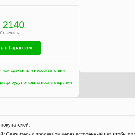
 2140
Стоимость
ь с Гарантом
ачной сделки или несоответствии
давца будут открыты после открытия
 покупателей.
й:
Свяжитесь с продавцом через встроенный чат, чтобы по