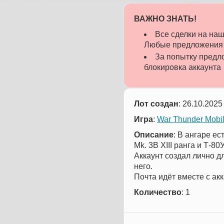
ВАЖНО ЗНАТЬ!
Все сделки на н
Любые предложения о
За попытку предло
блокировка аккаунта
Лот создан
: 26.10.2025
Игра
:
War Thunder Mobi
Описание
: В ангаре е
Mk. 3B XIII ранга и Т-8
Аккаунт создал лично дл
него.
Почта идёт вместе с ак
Количество
: 1