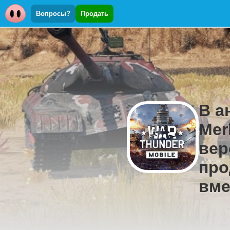
Вопросы?
Продать
В а
Mer
вер
про
вме