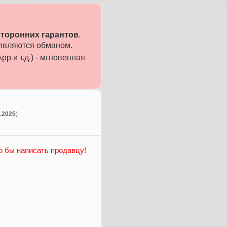
сторонних гарантов
.
 являются обманом.
p и т.д.) - мгновенная
0.2025
)
о бы написать продавцу!