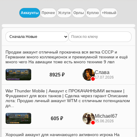
Аккаунты
Прочее
Услуги
Орлы
Куплю
+Новый
Продам аккаунт отличный прокачена вся ветка СССР и
Германии много коллекционок и премиумной техники и ещё
много чего На авиации тоже есть много технике 9 лвл
Слава
8925 ₽
17.07.2026
War Thunder Mobile | Аккаунт с ПРОКАЧАННЫМИ ветками |
Фундамент для всех танков | Сделка через гарант Описание
лота: Продаю личный аккаунт WTM с отличным потенциалом
дл...
Michael67
605 ₽
05.06.2026
Хороший аккаунт для начинающего активного игрока На