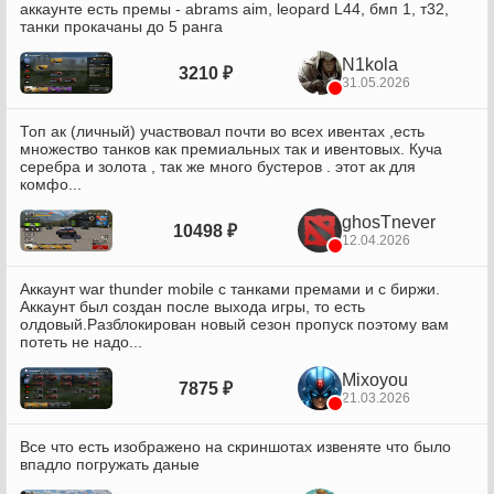
аккаунте есть премы - abrams aim, leopard L44, бмп 1, т32,
танки прокачаны до 5 ранга
N1kola
3210 ₽
31.05.2026
Топ ак (личный) участвовал почти во всех ивентах ,есть
множество танков как премиальных так и ивентовых. Куча
серебра и золота , так же много бустеров . этот ак для
комфо...
ghosTnever
10498 ₽
12.04.2026
Аккаунт war thunder mobile с танками премами и с биржи.
Аккаунт был создан после выхода игры, то есть
олдовый.Разблокирован новый сезон пропуск поэтому вам
потеть не надо...
Mixoyou
7875 ₽
21.03.2026
Все что есть изображено на скриншотах извеняте что было
впадло погружать даные