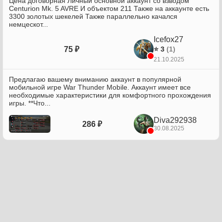
Цена договорная Личный основной аккаунт со взводом
Centurion Mk. 5 AVRE И объектом 211 Также на аккаунте есть
3300 золотых шекелей Также параллельно качался
немцескот...
Icefox27
75 ₽
⭐ 3
(1)
21.10.2025
Предлагаю вашему вниманию аккаунт в популярной
мобильной игре War Thunder Mobile. Аккаунт имеет все
необходимые характеристики для комфортного прохождения
игры. **Что...
Diva292938
286 ₽
30.08.2025