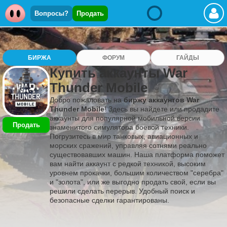
Вопросы?
Продать
БИРЖА
ФОРУМ
ГАЙДЫ
Купить аккаунты War
Thunder Mobile
Добро пожаловать на
биржу аккаунтов War
Thunder Mobile
! Здесь вы найдете или продадите
аккаунты для популярной мобильной версии
Продать
знаменитого симулятора боевой техники.
Погрузитесь в мир танковых, авиационных и
морских сражений, управляя сотнями реально
существовавших машин. Наша платформа поможет
вам найти аккаунт с редкой техникой, высоким
уровнем прокачки, большим количеством "серебра"
и "золота", или же выгодно продать свой, если вы
решили сделать перерыв. Удобный поиск и
безопасные сделки гарантированы.