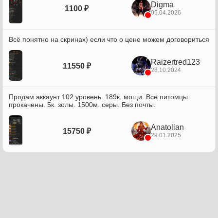
Digma
1100 ₽
05.04.2026
Всё понятно на скринах) если что о цене можем договориться
Raizertred123
11550 ₽
28.10.2024
Продам аккаунт 102 уровень. 189к. мощи. Все питомцы
прокачены. 5к. золы. 1500м. серы. Без почты.
Anatolian
15750 ₽
29.01.2025