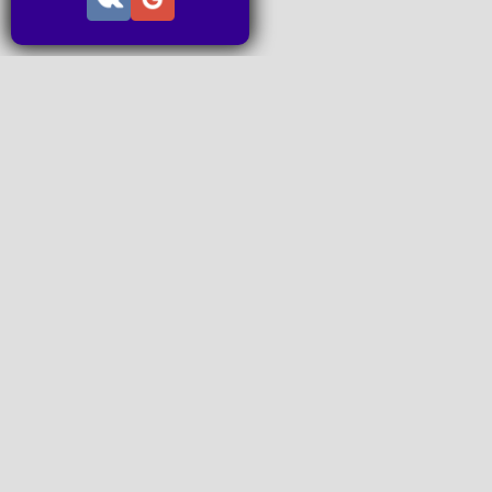
Информация
Пользовательское соглашение
Правила портала
Правила сделки
Последние статьи
Последние темы форума
Запросы на покупку
P2P пополнение
Контакты
Онлайн Вконтакте
office@petachok.ru
Мы в сетях.
www.idealogic.io Harju maakond, Tallinn, Lasnamäe