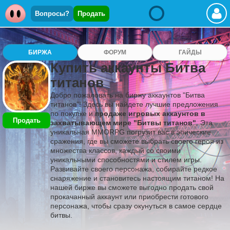
Вопросы?
Продать
БИРЖА
ФОРУМ
ГАЙДЫ
Купить аккаунты Битва
титанов
Добро пожаловать на биржу аккаунтов "Битва
титанов"! Здесь вы найдете лучшие предложения
по покупке и
продаже игровых аккаунтов в
Продать
захватывающем мире "Битвы титанов"
. Эта
уникальная MMORPG погрузит вас в эпические
сражения, где вы сможете выбрать своего героя из
множества классов, каждый со своими
уникальными способностями и стилем игры.
Развивайте своего персонажа, собирайте редкое
снаряжение и становитесь настоящим титаном! На
нашей бирже вы сможете выгодно продать свой
прокачанный аккаунт или приобрести готового
персонажа, чтобы сразу окунуться в самое сердце
битвы.