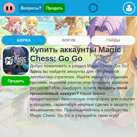
Вопросы?
Продать
БИРЖА
ФОРУМ
ГАЙДЫ
Купить аккаунты Magic
Chess: Go Go
Добро пожаловать в раздел Magic Chess: Go Go!
Здесь вы найдете аккаунты для популярной
автобатлер-стратегии. Ищете аккаунт с редкими
Продать
героями, высоким рангом или большим запасом
ресурсов? Или, наоборот, хотите
продать свой
прокачанный аккаунт?
Наша биржа
предоставляет безопасную платформу для покупки
и продажи, гарантируя честные сделки и защиту от
мошенничества. Присоединяйтесь к сообществу
Magic Chess: Go Go и улучшайте свою игру!