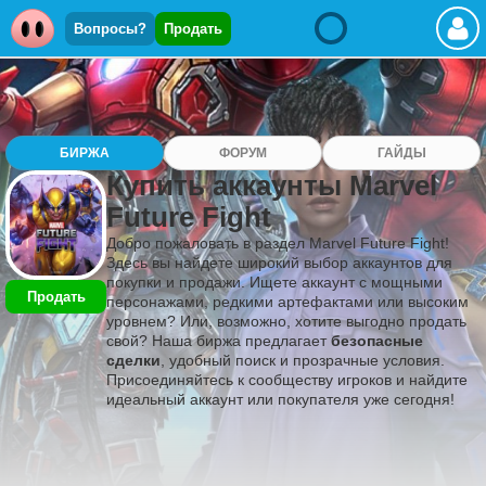
Вопросы?
Продать
БИРЖА
ФОРУМ
ГАЙДЫ
Купить аккаунты Marvel
Future Fight
Добро пожаловать в раздел Marvel Future Fight!
Здесь вы найдете широкий выбор аккаунтов для
покупки и продажи. Ищете аккаунт с мощными
Продать
персонажами, редкими артефактами или высоким
уровнем? Или, возможно, хотите выгодно продать
свой? Наша биржа предлагает
безопасные
сделки
, удобный поиск и прозрачные условия.
Присоединяйтесь к сообществу игроков и найдите
идеальный аккаунт или покупателя уже сегодня!