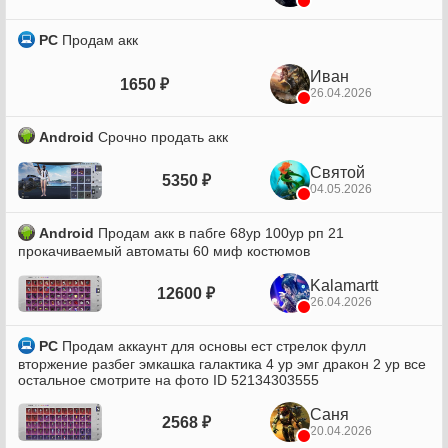
PC
Продам акк
Иван
1650 ₽
26.04.2026
Android
Срочно продать акк
Святой
5350 ₽
04.05.2026
Android
Продам акк в пабге 68ур 100ур рп 21
прокачиваемый автоматы 60 миф костюмов
Kalamartt
12600 ₽
26.04.2026
PC
Продам аккаунт для основы ест стрелок фулл
вторжение разбег эмкашка галактика 4 ур эмг дракон 2 ур все
остальное смотрите на фото ID 52134303555
Саня
2568 ₽
20.04.2026