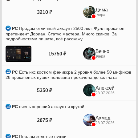
Дима
3210 ₽
вчера
PC
Продам отличный аккаунт 2500 лвл. Фулл прокачен
претендент Дориан. Статус мастера. Много скинов. За
подробностями пишите, всё расскажу.
Вечно
15750 ₽
вчера
PC
Есть икс костюм фениксра 2 уровня более 50 мификов
28 прокаченых пушек половина прокачена до кил чата
Алексей
5350 ₽
28.07.2026
PC
очень хороший аккаунт и крутой
Ахмед
2675 ₽
28.07.2026
PC
Продам золотые пушки