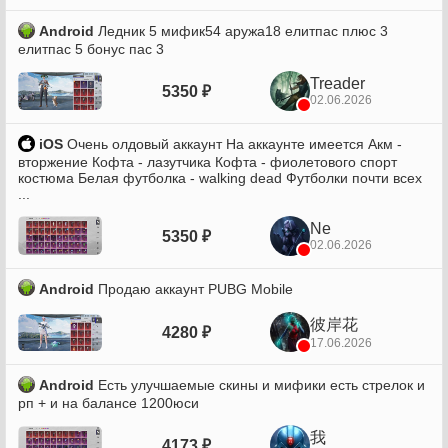
Android
Ледник 5 мифик54 аружа18 елитпас плюс 3
елитпас 5 бонус пас 3
Treader
5350 ₽
02.06.2026
iOS
Очень олдовый аккаунт На аккаунте имеется Акм -
вторжение Кофта - лазутчика Кофта - фиолетового спорт
костюма Белая футболка - walking dead Футболки почти всех
...
Ne
5350 ₽
02.06.2026
Android
Продаю аккаунт PUBG Mobile
彼岸花
4280 ₽
17.06.2026
Android
Есть улучшаемые скины и мифики есть стрелок и
рп + и на балансе 1200юси
我
4173 ₽