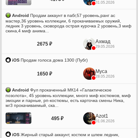
31.05.2026
Android
Продам аккаунт в пабг,57 уровень,ранг ас
мастер,36 уровень коллекции, 6 прокачиваемых оружий,
ледник 3 уровень, сковорода острая курочка 2 уровень,3 миф
скина,4 миф анима...
Ахмад
2675 ₽
29.05.2026
iOS
Продам голоса дома 1300 (Пубг)
Муса
1650 ₽
28.05.2026
Android
Фул прокаченный МК14 «Галактическое
позолота», 45 уровень коллекции, много миф костюмов, миф
эмоции и парные, рп-костюмы, есть карточка смены Ника,
мг3 прокачиваемый, ска...
Azot1
495 ₽
01.06.2026
iOS
Жирный старый аккаунт, костюм и шлем ледник,