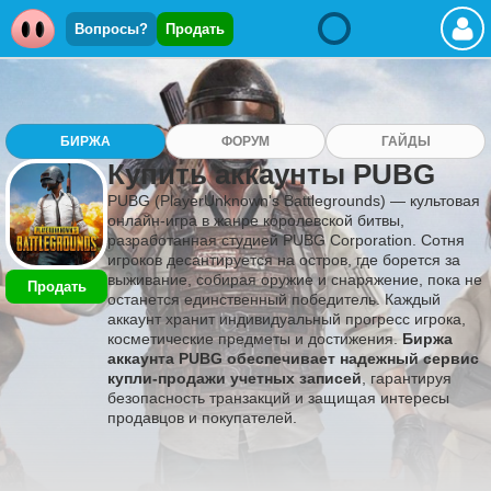
Вопросы?
Продать
БИРЖА
ФОРУМ
ГАЙДЫ
Купить аккаунты PUBG
PUBG (PlayerUnknown's Battlegrounds) — культовая
онлайн-игра в жанре королевской битвы,
разработанная студией PUBG Corporation. Сотня
игроков десантируется на остров, где борется за
выживание, собирая оружие и снаряжение, пока не
Продать
останется единственный победитель. Каждый
аккаунт хранит индивидуальный прогресс игрока,
косметические предметы и достижения.
Биржа
аккаунта PUBG обеспечивает надежный сервис
купли-продажи учетных записей
, гарантируя
безопасность транзакций и защищая интересы
продавцов и покупателей.