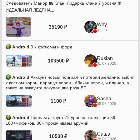
Следователь Майор 👥 Клан: Лидерка клана 7 уровня ❄️
ИДЕАЛЬНАЯ ЛЕДЯНА...
Why
35190 ₽
вчера
Android
3 х костюмы и форд
Ruslan
103500 ₽
01.07.2026
Android
Аккаунт новый поиграл и потерял желание, выбил
х костюм ворон, парашут ворон , Абакан ворон, и планер, а
также на аккаунте покупал два раза БП
Sasha
1100 ₽
05.07.2026
Android
Продам аккаунт 72 уровня, коллекция 59,
100+мификов, 30+ прокачиваем аружий
Саша
10500 ₽
28.06.2026