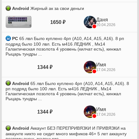
Android
Жирный ак за свои деньги
Даня
1650 ₽
20.04.2026
PC
65 лвл Было куплено 4рп (A10, A14, A15, A16). 8 рп
подряд было 100 лвл. Есть м416 ЛЕДНИК , Мк14
Галактическая позолота 4 уровень (килчат есть), кинжал
Рыцарь тундры ...
Имя
1344 ₽
17.04.2026
Android
65 лвл Было куплено 4рп (A10, A14, A15, A16). 8
рп подряд было 100 лвл. Есть м416 ЛЕДНИК , Мк14
Галактическая позолота 4 уровень (килчат есть), кинжал
Рыцарь тундры ...
Имя
1344 ₽
17.04.2026
Android
Аккаунт БЕЗ ПЕРЕПРИВЯЗКИ И ПРИВЯЗКИ на
аккаунте никто не сидит много мификов 46+ 5 лет аккаунту
поэтому очень маленькие