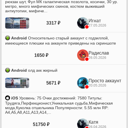
рюкзак шут, Фул МК галактическая позолота, косички, 30 ур.
метро, много мифических скинов, костюм выживший
антиутопии, мифиче...
Игнат
3317 ₽
27.05.2026
Android
Относительно старый аккаунт с годзиллой,
имеющиеся плюшки на аккаунте приведены на скриншоте
Радислав
1650 ₽
26.05.2026
Android
олд акк жирный
Просто аккаунт
5671 ₽
20.05.2026
iOS
Уровень: 75 Очки достижений: 7580 Титулы:
Трудяга,Перфекционист,Уникальная судьба,Мифическая
мода,Куколка отшельника Популярности: 5.55 млн RP:
A4,A5,A8,A11,A13,A14,...
Катя
51750 ₽
26.04.2026