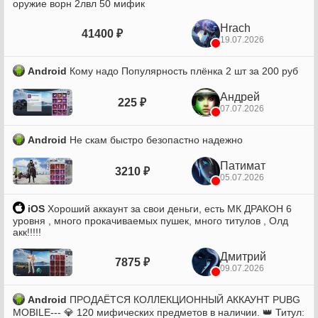
оружие ворн 2лвл 50 мифик
Hrach
41400 ₽
19.07.2026
Android
Кому надо Популярность плёнка 2 шт за 200 руб
Андрей
225 ₽
07.07.2026
Android
Не скам быстро безопастно надежно
Патимат
3210 ₽
05.07.2026
iOS
Хороший аккаунт за свои деньги, есть МК ДРАКОН 6
уровня , много прокачиваемых пушек, много титулов , Олд
акк!!!!!
Дмитрий
7875 ₽
09.07.2026
Android
ПРОДАЁТСЯ КОЛЛЕКЦИОННЫЙ АККАУНТ PUBG
MOBILE--- 💎 120 мифических предметов в наличии. 👑 Титул: