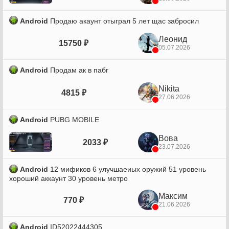
Android
Продаю акаунт отыграл 5 лет щас забросил
Леонид
15750 ₽
05.07.2026
Android
Продам ак в пабг
Nikita
4815 ₽
27.06.2026
Android
PUBG MOBILE
Вова
2033 ₽
23.07.2026
Android
12 мификов 6 улучшаеиых оружий 51 уровень
хороший аккаунт 30 уровень метро
Максим
770 ₽
21.06.2026
Android
ID52022444305