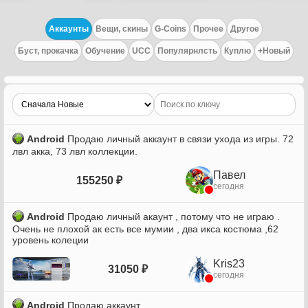
Аккаунты
Вещи, скины
G-Coins
Прочее
Другое
Буст, прокачка
Обучение
UCC
Популярнлсть
Куплю
+Новый
Android
Продаю личный аккаунт в связи ухода из игры. 72
лвл акка, 73 лвл коллекции.
Павел
155250 ₽
сегодня
Android
Продаю личный акаунт , потому что не играю .
Очень не плохой ак есть все мумии , два икса костюма ,62
уровень колеции
Kris23
31050 ₽
сегодня
Android
Продаю аккаунт