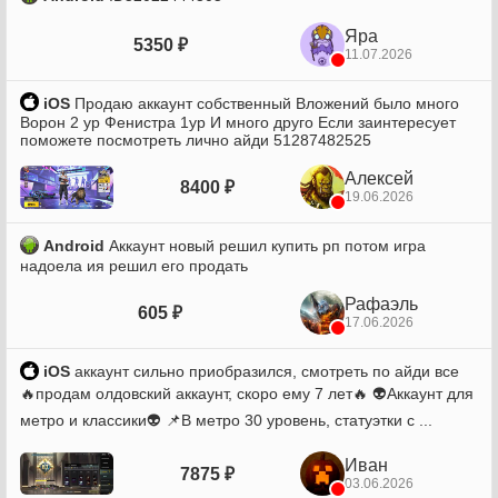
Яра
5350 ₽
11.07.2026
iOS
Продаю аккаунт собственный Вложений было много
Ворон 2 ур Фенистра 1ур И много друго Если заинтересует
поможете посмотреть лично айди 51287482525
Алексей
8400 ₽
19.06.2026
Android
Аккаунт новый решил купить рп потом игра
надоела ия решил его продать
Рафаэль
605 ₽
17.06.2026
iOS
аккаунт сильно приобразился, смотреть по айди все
🔥продам олдовский аккаунт, скоро ему 7 лет🔥 👽Аккаунт для
метро и классики👽 📌В метро 30 уровень, статуэтки с ...
Иван
7875 ₽
03.06.2026