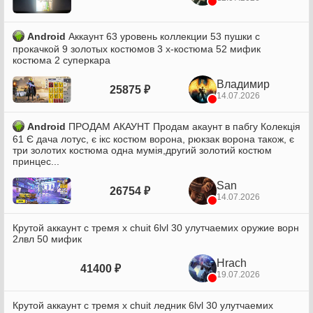
Android
Аккаунт 63 уровень коллекции 53 пушки с
прокачкой 9 золотых костюмов 3 х-костюма 52 мифик
костюма 2 суперкара
Владимир
25875 ₽
14.07.2026
Android
ПРОДАМ АКАУНТ Продам акаунт в пабгу Колекція
61 Є дача лотус, є ікс костюм ворона, рюкзак ворона також, є
три золотих костюма одна мумія,другий золотий костюм
принцес...
San
26754 ₽
14.07.2026
Крутой аккаунт с тремя x chuit 6lvl 30 улутчаемих оружие ворн
2лвл 50 мифик
Hrach
41400 ₽
19.07.2026
Крутой аккаунт с тремя x chuit ледник 6lvl 30 улутчаемих