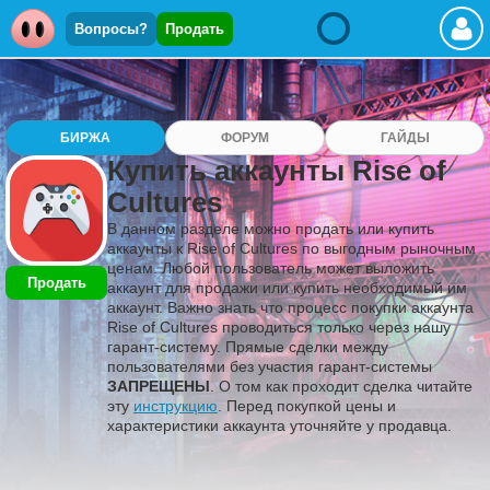
Вопросы?
Продать
БИРЖА
ФОРУМ
ГАЙДЫ
Купить аккаунты Rise of
Cultures
В данном разделе можно продать или купить
аккаунты к Rise of Cultures по выгодным рыночным
ценам. Любой пользователь может выложить
Продать
аккаунт для продажи или купить необходимый им
аккаунт. Важно знать что процесс покупки аккаунта
Rise of Cultures проводиться только через нашу
гарант-систему. Прямые сделки между
пользователями без участия гарант-системы
ЗАПРЕЩЕНЫ
. О том как проходит сделка читайте
эту
инструкцию
. Перед покупкой цены и
характеристики аккаунта уточняйте у продавца.