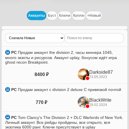
Аккаунты
Буст
Ключи
Куплю
+Новый
PC
Продам аккаунт the division 2, часы киннера 1045,
много экзоты и ресурсов. Аккаунт uplay, бонусом идёт игра
ghost recon Breakpoint.
Darkside87
8400 ₽
23.05.2023
PC
Продам аккаунт с division 2 deluxe С привязкой почтой
BlackWrite
770 ₽
28.02.2024
PC
Tom Clancy's The Division 2 + DLC Warlords of New York.
Личный аккаунт. Все рейды пройдены, все открыто, вся
экзотика 6000 ранг. Ключи присутствуют в uplay