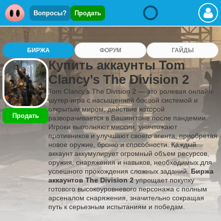
Вопросы?
Продать
БИРЖА
ФОРУМ
ГАЙДЫ
Купить аккаунты Tom
Clancy’s The Division 2
Tom Clancy’s The Division 2 — это ролевая онлайн-
шутер-игра с насыщенной боевой системой и
открытым миром, действие которой
Продать
разворачивается в Вашингтоне после пандемии.
Игроки выполняют миссии, уничтожают
противников и улучшают своего агента, приобретая
новое оружие, броню и способности. Каждый
аккаунт аккумулирует огромный объем ресурсов,
оружия, снаряжения и навыков, необходимых для
успешного прохождения сложных заданий.
Биржа
аккаунтов The Division 2
упрощает покупку
готового высокоуровневого персонажа с полным
арсеналом снаряжения, значительно сокращая
путь к серьезным испытаниям и победам.