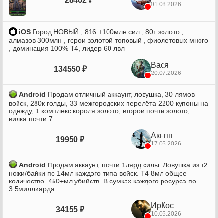
28462 ₽
01.08.2026
iOS
Город НОВЫЙ , 816 +100млн сил , 80т золото ,
алмазов 300млн , герои золотой топовый , фиолетовых много
, доминация 100% Т4, лидер 60 лвл
Вася
134550 ₽
20.07.2026
Android
Продам отличный аккаунт, ловушка, 30 лямов
войск, 280к голды, 33 межгородских перелёта 2200 купоны на
одежду, 1 комплекс короля золото, второй почти золото,
вилка почти 7...
Акнпп
19950 ₽
17.05.2026
Android
Продам аккаунт, почти 1лярд силы. Ловушка из т2
ножи/байки по 14мл каждого типа войск. Т4 8мл общее
количество. 450+мл убийств. В сумках каждого ресурса по
3.5миллиарда. ...
ИрКос
34155 ₽
10.05.2026