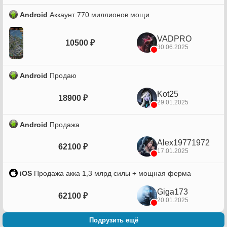
Android
Аккаунт 770 миллионов мощи
VADPRO
10500 ₽
30.06.2025
Android
Продаю
Kot25
18900 ₽
29.01.2025
Android
Продажа
Alex19771972
62100 ₽
17.01.2025
iOS
Продажа акка 1,3 млрд силы + мощная ферма
Giga173
62100 ₽
20.01.2025
Подрузить ещё