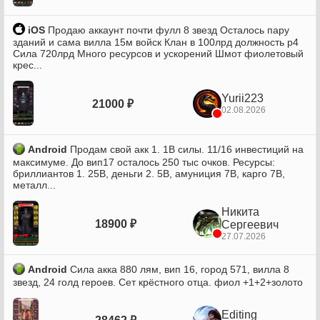
iOS
Продаю аккаунт почти фулл 8 звезд Осталось пару
зданий и сама вилла 15м войск Клан в 100лрд должность р4
Сила 720лрд Много ресурсов и ускорений Шмот фиолетовый
крес...
Yurii223
21000 ₽
02.08.2026
Android
Продам свой акк 1. 1В силы. 11/16 инвестиций на
максимуме. До вип17 осталось 250 тыс очков. Ресурсы:
бриллиантов 1. 25B, деньги 2. 5B, амуниция 7B, карго 7B,
металл...
Никита
18900 ₽
Сергеевич
27.07.2026
Android
Сила акка 880 лям, вип 16, город 571, вилла 8
звезд, 24 голд героев. Сет крёстного отца. фиол +1+2+золото
Editing