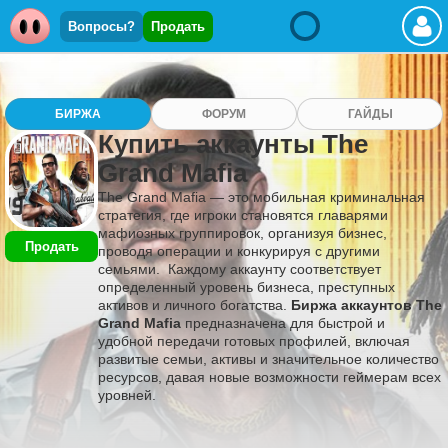
Вопросы?
Продать
БИРЖА
ФОРУМ
ГАЙДЫ
Купить аккаунты The
Grand Mafia
The Grand Mafia — это мобильная криминальная
стратегия, где игроки становятся главарями
мафиозных группировок, организуя бизнес,
Продать
проводя операции и конкурируя с другими
семьями. Каждому аккаунту соответствует
определенный уровень бизнеса, преступных
активов и личного богатства.
Биржа аккаунтов The
Grand Mafia
предназначена для быстрой и
удобной передачи готовых профилей, включая
развитые семьи, активы и значительное количество
ресурсов, давая новые возможности геймерам всех
уровней.