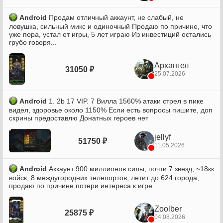
Android
Продам отличный аккаунт, не слабый, не
ловушка, сильный микс и одиночный Продаю по причине, что
уже пора, устал от игры, 5 лет играю Из инвестиций остались
грубо говоря...
Архангел
31050 ₽
25.07.2026
Android
1. 2b 17 VIP. 7 Вилла 1560% атаки стрел в пике
видел, здоровье около 1150% Если есть вопросы пишите, доп
скрины предоставлю Донатных героев нет
jellyf
51750 ₽
11.05.2026
Android
Аккаунт 900 миллионов силы, почти 7 звезд, ~18кк
войск, 8 междугородних телепортов, летит до 624 города,
продаю по причине потери интереса к игре
Zoolber
25875 ₽
04.08.2026