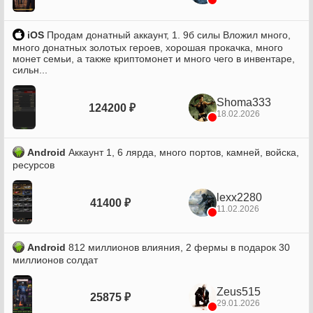
iOS
Продам донатный аккаунт, 1. 9б силы Вложил много,
много донатных золотых героев, хорошая прокачка, много
монет семьи, а также криптомонет и много чего в инвентаре,
сильн...
Shoma333
124200 ₽
18.02.2026
Android
Аккаунт 1, 6 лярда, много портов, камней, войска,
ресурсов
lexx2280
41400 ₽
11.02.2026
Android
812 миллионов влияния, 2 фермы в подарок 30
миллионов солдат
Zeus515
25875 ₽
29.01.2026