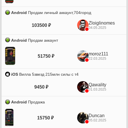
Android
Продам личный аккаунт,704город
Zloiglinomes
103500 ₽
04.05.2025
Android
Продам аккаунт
moroz111
51750 ₽
22.03.2025
iOS
Вилла 5звезд 215млн силы с т4
Qawality
9450 ₽
01.03.2025
Android
Продажа
Duncan
15750 ₽
05.02.2025