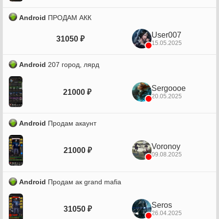
Android
ПРОДАМ АКК
User007
31050 ₽
15.05.2025
Android
207 город, лярд
Sergoooe
21000 ₽
20.05.2025
Android
Продам акаунт
Voronoy
21000 ₽
09.08.2025
Android
Продам ак grand mafia
Seros
31050 ₽
26.04.2025