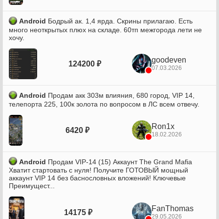
Android
Бодрый ак. 1,4 ярда. Скрины прилагаю. Есть
много неоткрытых плюх на складе. 60тп межгорода лети не
хочу.
goodeven
124200 ₽
07.03.2026
Android
Продам акк 303м влияния, 680 город, VIP 14,
телепорта 225, 100к золота по вопросом в ЛС всем отвечу.
Ron1x
6420 ₽
18.02.2026
Android
Продам VIP-14 (15) Аккаунт The Grand Mafia
Хватит стартовать с нуля! Получите ГОТОВЫЙ мощный
аккаунт VIP 14 без баснословных вложений! Ключевые
Преимущест...
FanThomas
14175 ₽
29.05.2026