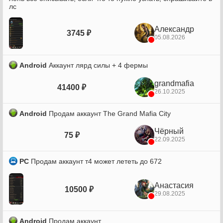
лс
Александр
3745 ₽
05.08.2026
Android
Аккаунт лярд силы + 4 фермы
grandmafia
41400 ₽
26.10.2025
Android
Продам аккаунт The Grand Mafia City
Чёрный
75 ₽
22.09.2025
PC
Продам аккаунт т4 может лететь до 672
Анастасия
10500 ₽
29.08.2025
Android
Продам аккаунт