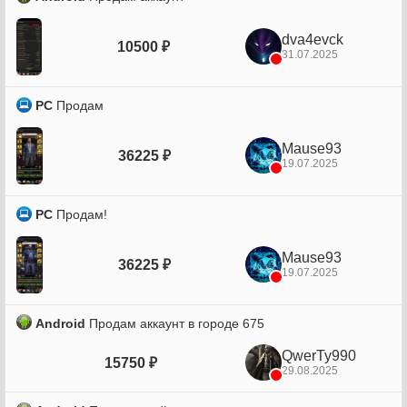
dva4evck
10500 ₽
31.07.2025
PC
Продам
Mause93
36225 ₽
19.07.2025
PC
Продам!
Mause93
36225 ₽
19.07.2025
Android
Продам аккаунт в городе 675
QwerTy990
15750 ₽
29.08.2025