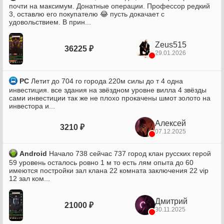
почти на максимум. Донатные операции. Профессор редкий
3, оставлю его покупателю 😂 пусть докачает с
удовольствием. В прин...
Zeus515
36225 ₽
29.01.2026
PC
Летит до 704 го города 220м силы до т 4 одна
инвестиция. все здания на звёздном уровне вилла 4 звёзды
сами инвестиции так же не плохо прокачены шмот золото на
инвестора и...
Алексей
3210 ₽
07.12.2025
Android
Начало 738 сейчас 737 город клан русских герой
59 уровень осталось ровно 1 м то есть лям опыта до 60
имеются постройки зал клана 22 комната заключения 22 vip
12 зал ком...
Дмитрий
21000 ₽
30.11.2025