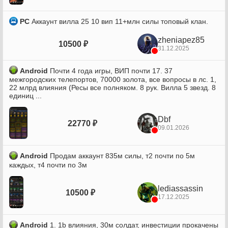
PC
Аккаунт вилла 25 10 вип 11+млн силы топовый клан.
zheniapez85
10500 ₽
31.12.2025
Android
Почти 4 года игры, ВИП почти 17. 37
межгородских телепортов, 70000 золота, все вопросы в лс. 1,
22 млрд влияния (Ресы все полняком. 8 рук. Вилла 5 звезд. 8
единиц ...
Dbf
22770 ₽
09.01.2026
Android
Продам аккаунт 835м силы, т2 почти по 5м
каждых, т4 почти по 3м
lediassassin
10500 ₽
17.12.2025
Android
1. 1b влияния, 30м солдат, инвестиции прокачены