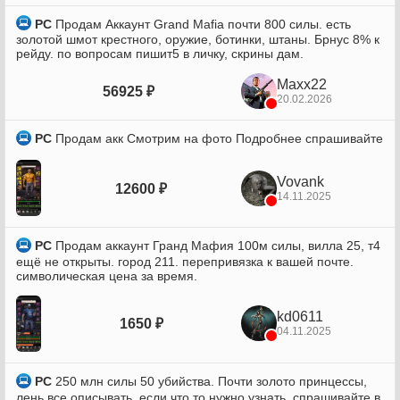
PC
Продам Аккаунт Grand Mafia почти 800 силы. есть
золотой шмот крестного, оружие, ботинки, штаны. Брнус 8% к
рейду. по вопросам пишит5 в личку, скрины дам.
Maxx22
56925 ₽
20.02.2026
PC
Продам акк Смотрим на фото Подробнее спрашивайте
Vovank
12600 ₽
14.11.2025
PC
Продам аккаунт Гранд Мафия 100м силы, вилла 25, т4
ещё не открыты. город 211. перепривязка к вашей почте.
символическая цена за время.
kd0611
1650 ₽
04.11.2025
PC
250 млн силы 50 убийства. Почти золото принцессы,
лень все описывать, если что то нужно узнать, спрашивайте в