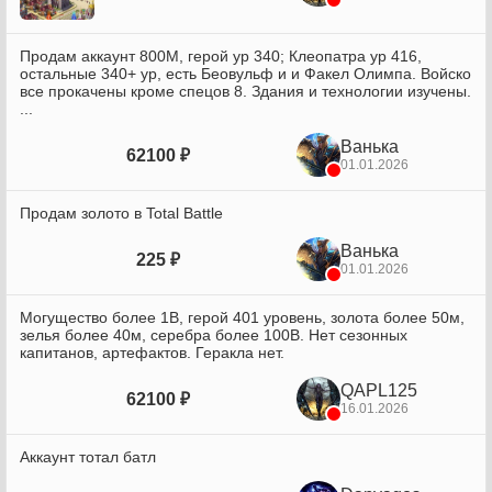
Продам аккаунт 800М, герой ур 340; Клеопатра ур 416,
остальные 340+ ур, есть Беовульф и и Факел Олимпа. Войско
все прокачены кроме спецов 8. Здания и технологии изучены.
...
Ванька
62100 ₽
01.01.2026
Продам золото в Total Battle
Ванька
225 ₽
01.01.2026
Могущество более 1В, герой 401 уровень, золота более 50м,
зелья более 40м, серебра более 100В. Нет сезонных
капитанов, артефактов. Геракла нет.
QAPL125
62100 ₽
16.01.2026
Аккаунт тотал батл