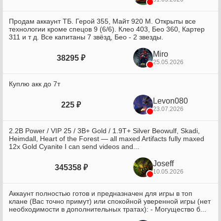
Продам аккаунт ТБ. Герой 355, Майт 920 М. Открыты все
технологии кроме спецов 9 (6/6). Клео 403, Бео 360, Картер
311 и т д. Все капитаны 7 звёзд, Бео - 2 звезды.
Miro
38295 ₽
25.05.2026
Куплю акк до 7т
Levon080
225 ₽
23.07.2026
2.2B Power / VIP 25 / 3B+ Gold / 1.9T+ Silver Beowulf, Skadi,
Heimdall, Heart of the Forest — all maxed Artifacts fully maxed
12x Gold Cyanite I can send videos and...
Joseff
345358 ₽
10.05.2026
Аккаунт полностью готов и предназначен для игры в топ
клане (Вас точно примут) или спокойной уверенной игры (нет
необходимости в дополнительных тратах): - Могущество б...