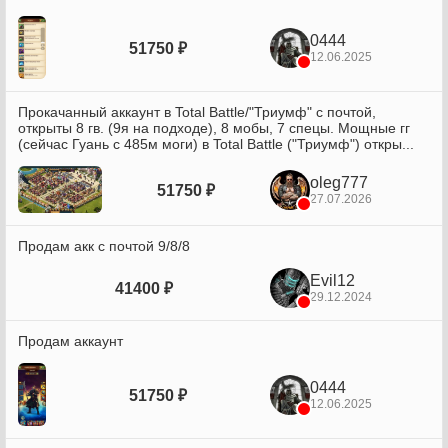
0444
51750 ₽
12.06.2025
Прокачанный аккаунт в Total Battle/"Триумф" с почтой,
открыты 8 гв. (9я на подходе), 8 мобы, 7 спецы. Мощные гг
(сейчас Гуань с 485м моги) в Total Battle ("Триумф") откры...
oleg777
51750 ₽
27.07.2026
Продам акк с почтой 9/8/8
Evil12
41400 ₽
29.12.2024
Продам аккаунт
0444
51750 ₽
12.06.2025