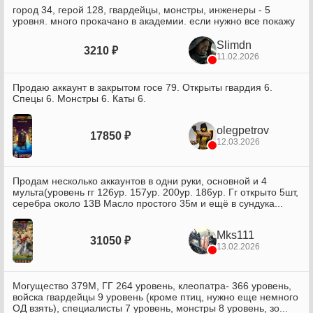
город 34, герой 128, гвардейцы, монстры, инженеры - 5
уровня. много прокачано в академии. если нужно все покажу
Slimdn
3210 ₽
11.02.2026
Продаю аккаунт в закрытом госе 79. Открыты гвардия 6.
Спецы 6. Монстры 6. Каты 6.
olegpetrov
17850 ₽
12.03.2026
Продам несколько аккаунтов в одни руки, основной и 4
мульта(уровень гг 126ур. 157ур. 200ур. 186ур. Гг открыто 5шт,
серебра около 13В Масло простого 35м и ещё в сундука...
Mks111
31050 ₽
13.02.2026
Могущество 379М, ГГ 264 уровень, клеопатра- 366 уровень,
войска гвардейцы 9 уровень (кроме птиц, нужно еще немного
ОД взять), специалисты 7 уровень, монстры 8 уровень, зо...