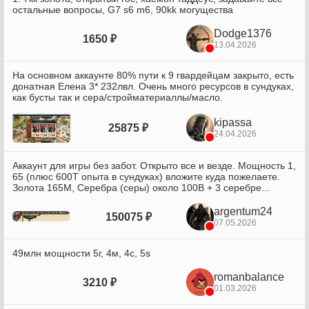
остальные вопросы, G7 s6 m6, 90kk могущества
Dodge1376
1650 ₽
13.04.2026
На основном аккаунте 80% пути к 9 гвардейцам закрыто, есть
донатная Елена 3* 232лвл. Очень много ресурсов в сундуках,
как бусты так и сера/стройматериаллы/масло.
kipassa
25875 ₽
24.04.2026
Аккаунт для игры без забот. Открыто все и везде. Мощность 1,
65 (плюс 600T опыта в сундуках) вложите куда пожелаете.
Золота 165М, Серебра (серы) около 100B + 3 серебре...
argentum24
150075 ₽
07.05.2026
49млн мощности 5г, 4м, 4с, 5s
romanbalance
3210 ₽
01.03.2026