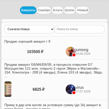
Аккаунты
Серебро
Услуги
Куплю
+Новый
Продаю хороший аккаунт г 9
jumong
103500 ₽
04.08.2026
Продам аккаунт G6/M6/E6/S5, в процессе открытия G7.
Могущество 121 млн, открыто 2 героя Эйрин и Матэмхэйн -
154. Клеопатра - 208 (4 звезды), Елена 153 (4 звезды). Эйда,
...
virus
6825 ₽
07.07.2026
Приму в дар или куплю за условную сумму (до 3к) аккаунт в
тотал баттл - пишите в личку