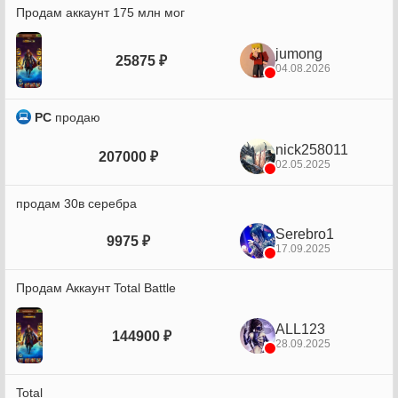
Продам аккаунт 175 млн мог
jumong
25875 ₽
04.08.2026
PC
продаю
nick258011
207000 ₽
02.05.2025
продам 30в серебра
Serebro1
9975 ₽
17.09.2025
Продам Аккаунт Total Battle
ALL123
144900 ₽
28.09.2025
Total