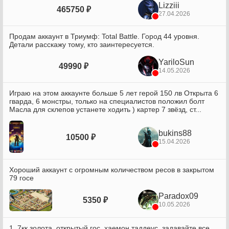
Lizziii
465750 ₽
27.04.2026
Продам аккаунт в Триумф: Total Battle. Город 44 уровня.
Детали расскажу тому, кто заинтересуется.
YariloSun
49990 ₽
14.05.2026
Играю на этом аккаунте больше 5 лет герой 150 лв Открыта 6
гварда, 6 монстры, только на специалистов положил болт
Масла для склепов устанете ходить ) картер 7 звёзд, ст...
bukins88
10500 ₽
15.04.2026
Хороший аккаунт с огромным количеством ресов в закрытом
79 госе
Paradox09
5350 ₽
10.05.2026
1. 7кк золота, открытый гос, хаемон таддеус, задавайте все