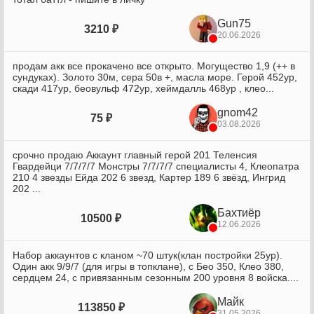
Gun75
3210 ₽
20.06.2026
продам акк все прокачено все открыто. Могущество 1,9 (++ в
сундуках). Золото 30м, сера 50в +, масла море. Герой 452ур,
скади 417ур, беовульф 472ур, хеймдалль 468ур , клео...
gnom42
75 ₽
03.08.2026
срочно продаю Аккаунт главный герой 201 Теленсия
Гвардейци 7/7/7/7 Монстры 7/7/7/7 специалисты 4, Клеопатра
210 4 звезды Ейда 202 6 звезд, Картер 189 6 звёзд, Ингрид
202 ...
Бахтиёр
10500 ₽
12.06.2026
Набор аккаунтов с кланом ~70 штук(клан постройки 25ур).
Один акк 9/9/7 (для игры в топклане), с Бео 350, Клео 380,
сердцем 24, с привязанным сезонным 200 уровня 8 войска....
Майк
113850 ₽
31.05.2026