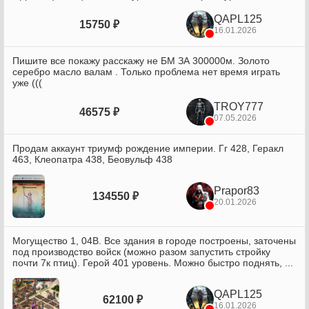
QAPL125
15750 ₽
16.01.2026
Пишите все покажу расскажу не БМ ЗА 300000м. Золото
серебро масло валам . Только проблема нет время играть
уже (((
TROY777
46575 ₽
07.05.2026
Продам аккаунт триумф рождение империи. Гг 428, Геракл
463, Клеопатра 438, Беовульф 438
Prapor83
134550 ₽
20.01.2026
Могущество 1, 04В. Все здания в городе построены, заточены
под производство войск (можно разом запустить стройку
почти 7к птиц). Герой 401 уровень. Можно быстро поднять, ...
QAPL125
62100 ₽
16.01.2026