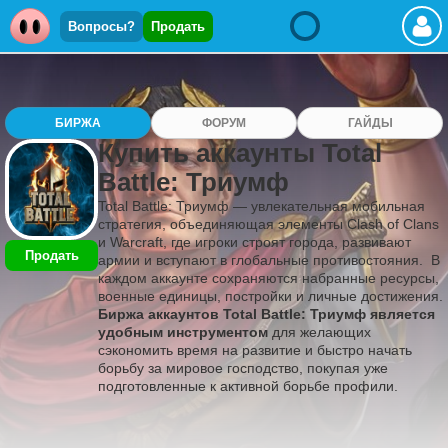
Вопросы?
Продать
БИРЖА
ФОРУМ
ГАЙДЫ
Купить аккаунты Total
Battle: Триумф
Total Battle: Триумф — увлекательная мобильная
стратегия, объединяющая элементы Clash of Clans
и Warcraft, где игроки строят города, развивают
Продать
армии и вступают в глобальные противостояния. В
каждом аккаунте сохраняются набранные ресурсы,
военные единицы, постройки и личные достижения.
Биржа аккаунтов Total Battle: Триумф является
удобным инструментом
для желающих
сэкономить время на развитие и быстро начать
борьбу за мировое господство, покупая уже
подготовленные к активной борьбе профили.