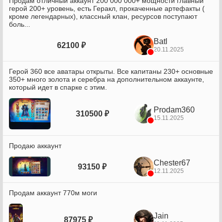
Продам отличный аккаунт 200 000 000+ мощности главный
герой 200+ уровень, есть Геракл, прокаченные артефакты (
кроме легендарных), классный клан, ресурсов поступают
боль...
Batl
62100 ₽
20.11.2025
Герой 360 все аватары открыты. Все капитаны 230+ основные
350+ много золота и серебра на дополнительном аккаунте,
который идет в спарке с этим.
Prodam360
310500 ₽
15.11.2025
Продаю аккаунт
Chester67
93150 ₽
12.11.2025
Продам аккаунт 770м моги
Jain
87975 ₽