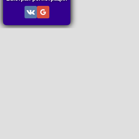
Информация
Пользовательское соглашение
Правила портала
Правила сделки
Последние статьи
Последние темы форума
Запросы на покупку
P2P пополнение
Контакты
Онлайн Вконтакте
office@petachok.ru
Мы в сетях.