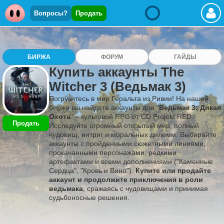
Вопросы?
Продать
БИРЖА
ФОРУМ
ГАЙДЫ
Купить аккаунты The
Witcher 3 (Ведьмак 3)
Погрузитесь в мир Геральта из Ривии! На нашей
бирже вы найдете аккаунты для "
Ведьмак 3: Дикая
Охота
" – культовой RPG от CD Projekt RED.
Продать
Исследуйте огромный открытый мир, полный
чудовищ, интриг и моральных дилемм. Выбирайте
аккаунты с пройденными сюжетными линиями,
прокачанными персонажами, редкими
артефактами и всеми дополнениями ("Каменные
Сердца", "Кровь и Вино").
Купите или продайте
аккаунт и продолжите приключения в роли
ведьмака
, сражаясь с чудовищами и принимая
судьбоносные решения.