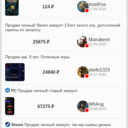
InzelFox
124 ₽
17.09.2025
Продам личный Steam аккаунт 13лет, много игр, дополнений
скрины по запросу.
Marrakesh
25875 ₽
02.09.2025
Продам акк, 9 лет. Отличные игры.
starfu1325
24840 ₽
30.07.2025
PC
Продам личный старый аккаунт
WhAng
67275 ₽
29.08.2025
Steam
Продаю личный аккаунт, так как нужны деньги.