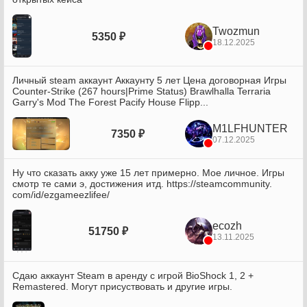
Twozmun
5350 ₽
18.12.2025
Личный steam аккаунт Аккаунту 5 лет Цена договорная Игры
Counter-Strike (267 hours|Prime Status) Brawlhalla Terraria
Garry's Mod The Forest Pacify House Flipp...
M1LFHUNTER
7350 ₽
07.12.2025
Ну что сказать акку уже 15 лет примерно. Мое личное. Игры
смотр те сами э, достижения итд. https://steamcommunity.
com/id/ezgameezlifee/
ecozh
51750 ₽
13.11.2025
Сдаю аккаунт Steam в аренду с игрой BioShock 1, 2 +
Remastered. Могут присуствовать и другие игры.