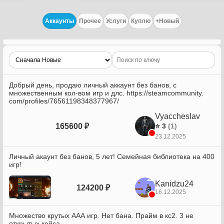
Аккаунты
Прочее
Услуги
Куплю
+Новый
Добрый день, продаю личный аккаунт без банов, с
множественным кол-вом игр и длс. https://steamcommunity.
com/profiles/76561198348377967/
Vyaccheslav
165600 ₽
⭐ 3
(1)
23.12.2025
Личный акаунт без банов, 5 лет! Семейная библиотека на 400
игр!
Kanidzu24
124200 ₽
16.12.2025
Множество крутых ААА игр. Нет бана. Прайм в кс2. 3 не
открытых кейса