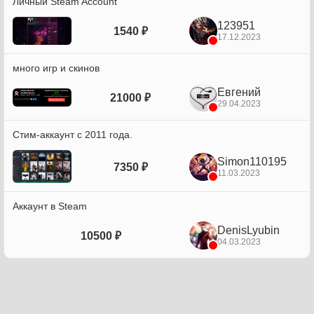
Личный Steam Account
123951
1540 ₽
17.12.2023
много игр и скинов
Евгений
21000 ₽
29.04.2023
Стим-аккаунт с 2011 года.
Simon110195
7350 ₽
11.03.2023
Аккаунт в Steam
DenisLyubin
10500 ₽
04.03.2023