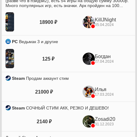
(разве что в пэйдэй2), есть 54 игры на общую сумму 30000р.
Много популярных игр, есть значки. Арк пройден на 100...
KillJNight
18900 ₽
05.04.2024
PC
Ведьмак 3 и другие
Богдан
125 ₽
27.04.2024
Steam
Продам аккаунт стим
Илья
21000 ₽
17.03.2024
Steam
СОЧНЫЙ СТИМ АКК, РЕЗКО И ДЕШЕВО!
Zosadi20
2140 ₽
31.12.2023