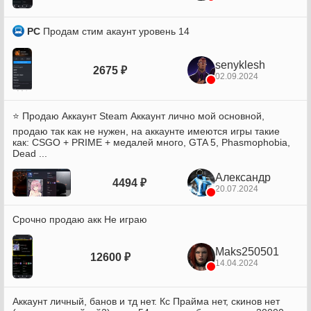
PC
Продам стим акаунт уровень 14
senyklesh
2675 ₽
02.09.2024
⭐️ Продаю Аккаунт Steam Аккаунт лично мой основной,
продаю так как не нужен, на аккаунте имеются игры такие
как: CSGO + PRIME + медалей много, GTA 5, Phasmophobia,
Dead ...
Александр
4494 ₽
20.07.2024
Срочно продаю акк Не играю
Maks250501
12600 ₽
14.04.2024
Аккаунт личный, банов и тд нет. Кс Прайма нет, скинов нет