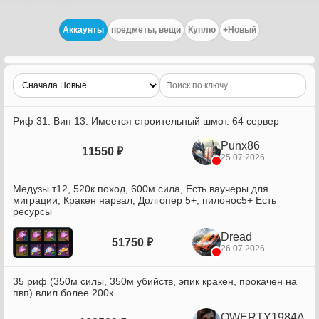
Аккаунты
предметы, вещи
Куплю
+Новый
Риф 31. Вип 13. Имеется строительный шмот. 64 сервер
Punx86
11550 ₽
25.07.2026
Медузы т12, 520к поход, 600м сила, Есть ваучеры для
миграции, Кракен нарвал, Долгопер 5+, пилонос5+ Есть
ресурсы
Dread
51750 ₽
26.07.2026
35 риф (350м силы, 350м убийств, эпик кракен, прокачен на
пвп) влил более 200к
QWERTY1984A