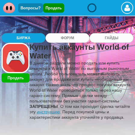
Вопросы?
Продать
БИРЖА
ФОРУМ
ГАЙДЫ
Купить аккаунты World of
Water
В данном разделе можно продать или купить
аккаунты к World of Water по выгодным рыночным
ценам. Любой пользователь может выложить
Продать
аккаунт для продажи или купить необходимый им
аккаунт. Важно знать что процесс покупки аккаунта
World of Water проводиться только через нашу
гарант-систему. Прямые сделки между
пользователями без участия гарант-системы
ЗАПРЕЩЕНЫ
. О том как проходит сделка читайте
эту
инструкцию
. Перед покупкой цены и
характеристики аккаунта уточняйте у продавца.