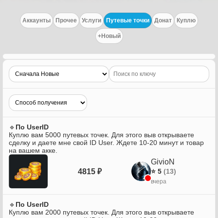
Аккаунты
Прочее
Услуги
Путевые точки
Донат
Куплю
+Новый
🔹󠁏󠁏
По UserID
Куплю вам 5000 путевых точек. Для этого выв открываете
сделку и даете мне свой ID User. Ждете 10-20 минут и товар
на вашем акке.
GivioN
4815 ₽
⭐ 5
(13)
вчера
🔹󠁏󠁏
По UserID
Куплю вам 2000 путевых точек. Для этого выв открываете