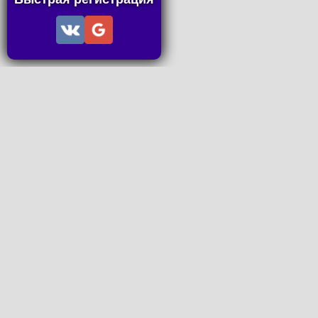
Информация
Пользовательское соглашение
Правила портала
Правила сделки
Последние статьи
Последние темы форума
Запросы на покупку
P2P пополнение
Контакты
Онлайн Вконтакте
office@petachok.ru
Мы в сетях.