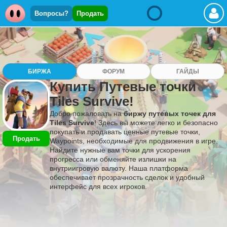
Вопросы?
Продать
БИРЖА
ФОРУМ
ГАЙДЫ
Купить Путевые точки
Tiles Survive!
Добро пожаловать на
биржу путевых точек для
Tiles Survive
! Здесь вы можете легко и безопасно
покупать и продавать ценные путевые точки,
Продать
Waypoints, необходимые для продвижения в игре.
Найдите нужные вам точки для ускорения
прогресса или обменяйте излишки на
внутриигровую валюту. Наша платформа
обеспечивает прозрачность сделок и удобный
интерфейс для всех игроков.