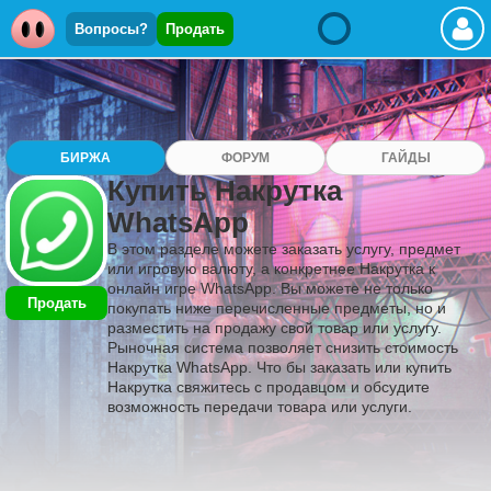
Вопросы?
Продать
БИРЖА
ФОРУМ
ГАЙДЫ
Купить Накрутка
WhatsApp
В этом разделе можете заказать услугу, предмет
или игровую валюту, а конкретнее Накрутка к
онлайн игре WhatsApp. Вы можете не только
Продать
покупать ниже перечисленные предметы, но и
разместить на продажу свой товар или услугу.
Рыночная система позволяет снизить стоимость
Накрутка WhatsApp. Что бы заказать или купить
Накрутка свяжитесь с продавцом и обсудите
возможность передачи товара или услуги.