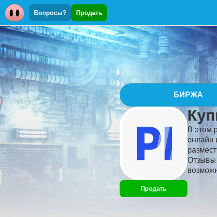
Вопросы?
Продать
БИРЖА
Куп
В этом 
онлайн 
размест
Отзывы 
возможн
Продать