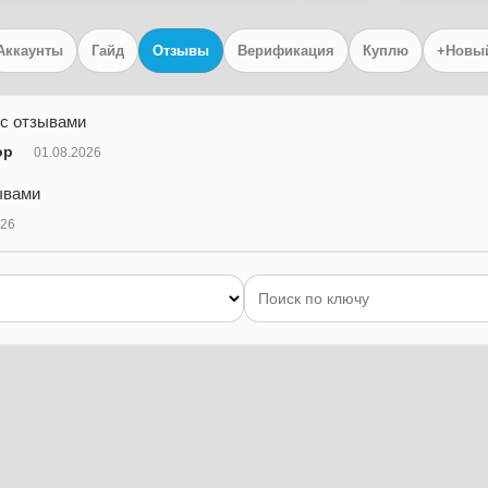
Аккаунты
Гайд
Отзывы
Верификация
Куплю
+Новы
 с отзывами
op
01.08.2026
ывами
026