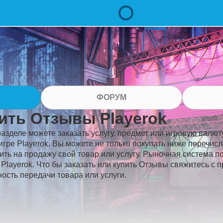
ФОРУМ
ить Отзывы Playerok
разделе можете заказать услугу, предмет или игровую валют
игре Playerok. Вы можете не только покупать ниже перечис
ить на продажу свой товар или услугу. Рыночная система п
Playerok. Что бы заказать или купить Отзывы свяжитесь с 
ость передачи товара или услуги.