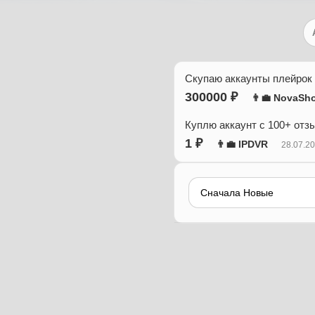
Скупаю аккаунты плейрок
300000 ₽
👨‍💼 NovaSh
Куплю аккаунт с 100+ отз
1 ₽
👨‍💼 IPDVR
28.07.2