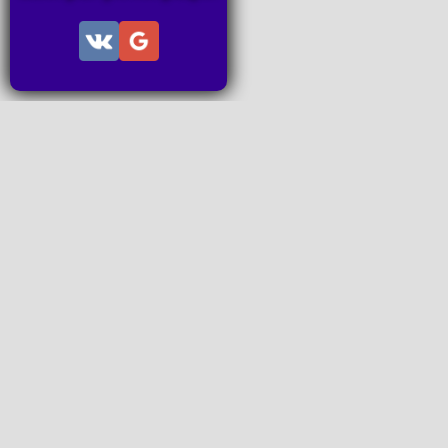
Информац
Пользов
Правила
Правила
Последн
Последн
Запросы
P2P поп
www.ideal
Все права