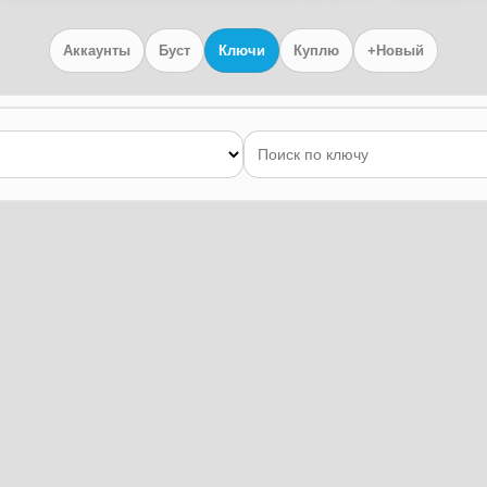
Аккаунты
Буст
Ключи
Куплю
+Новый