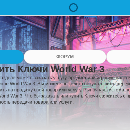
ФОРУМ
ить Ключи World War 3
разделе можете заказать услугу, предмет или игровую валюту
игре World War 3. Вы можете не только покупать ниже пере
ить на продажу свой товар или услугу. Рыночная система п
orld War 3. Что бы заказать или купить Ключи свяжитесь с 
ость передачи товара или услуги.