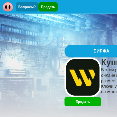
Вопросы?
Продать
БИРЖА
Куп
В этом 
онлайн 
размест
Ключи W
возможн
Продать