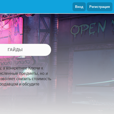
Вход
Регистрация
ГАЙДЫ
, а конкретнее Ключи к
численные предметы, но и
озволяет снизить стоимость
продавцом и обсудите