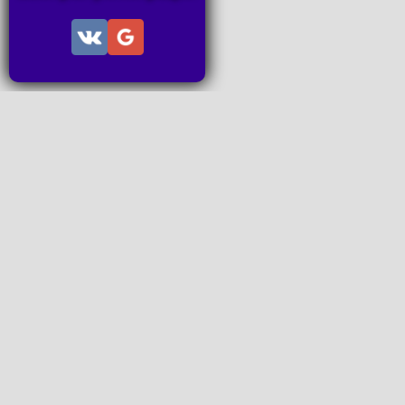
Информац
Пользов
Правила
Правила
Последн
Последн
Запросы
P2P поп
www.ideal
Все права