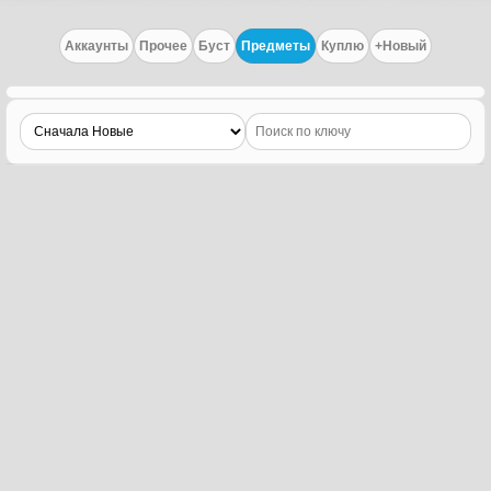
Аккаунты
Прочее
Буст
Предметы
Куплю
+Новый