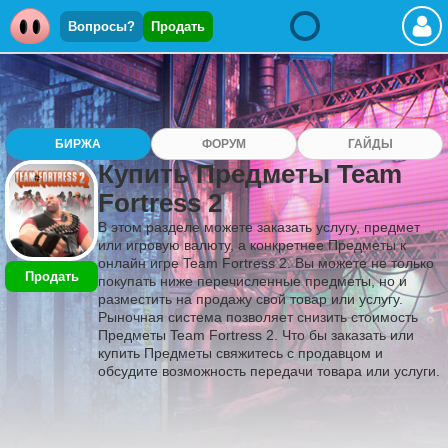
Вопросы?
Продать
БИРЖА
ФОРУМ
ГАЙДЫ
Купить Предметы Team
Fortress 2
В этом разделе можете заказать услугу, предмет
или игровую валюту, а конкретнее Предметы к
онлайн игре Team Fortress 2. Вы можете не только
Продать
покупать ниже перечисленные предметы, но и
разместить на продажу свой товар или услугу.
Рыночная система позволяет снизить стоимость
Предметы Team Fortress 2. Что бы заказать или
купить Предметы свяжитесь с продавцом и
обсудите возможность передачи товара или услуги.