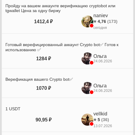
Пройду на вашем аккаунте верификацию cryptobot или
tgwallet Цена за одну биржу
naniev
1412,4 ₽
⭐ 4,76
(173)
сегодня
Готовый верефицированный аккаунт Crypto bot✅ Готов к
использованию ✅
Ольга
1284 ₽
24.06.2026
Верефикация вашего Crypto bot✅
Ольга
1070 ₽
24.06.2026
1 USDT
vellkid
90,95 ₽
⭐ 5
(36)
13.07.2026