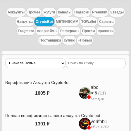
Аккаунты
Прочее
Услуги
Каналы
Подарки
Premium
Звезды
Накрутка
CryptoBot
МЕТКИSCAM
TGWallet
Скрипты
Fragment
юзернеймы
Рефералы
Прокси
приватки
Поставщики
Куплю
+Новый
Верификация Аккаунта CryptoBot.
abc
1605 ₽
⭐ 5
(11)
сегодня
Полная верефикация вашего аккаунта Crypto bot
verifnb1
1391 ₽
29.07.2026