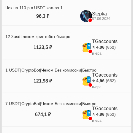
Чек на 110 р в USDT кол-во 1
Stepka
96,3 ₽
07.06.2026
12.3usdt чеком криптобот быстро
TGaccounts
1123,5 ₽
⭐ 4,96
(652)
вчера
1 USDT|CryptoBot|Чеком|Без комиссии|Быстро
TGaccounts
121,98 ₽
⭐ 4,96
(652)
вчера
7 USDT|CryptoBot|Чеком|Без комиссии|Быстро
TGaccounts
674,1 ₽
⭐ 4,96
(652)
вчера