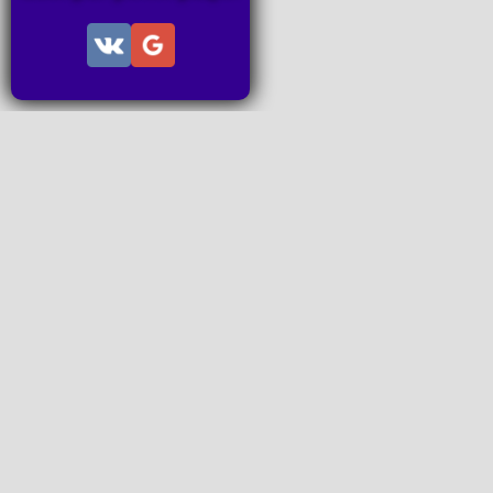
Информац
Пользов
Правила
Правила
Последн
Последн
Запросы
P2P поп
www.ideal
Все права