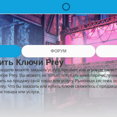
ФОРУМ
ить Ключи Prey
разделе можете заказать услугу, предмет или игровую валюту
игре Prey. Вы можете не только покупать ниже перечисленн
ить на продажу свой товар или услугу. Рыночная система п
rey. Что бы заказать или купить Ключи свяжитесь с продав
и товара или услуги.