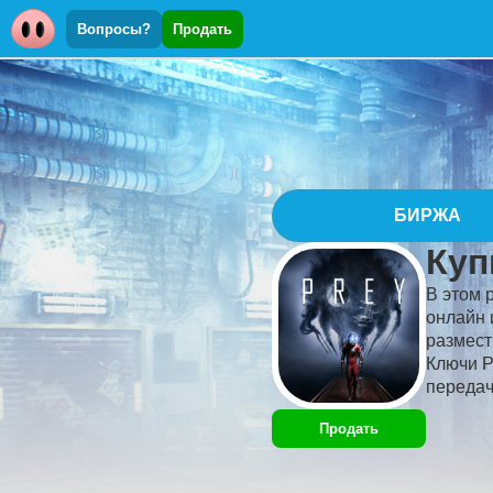
Вопросы?
Продать
БИРЖА
Куп
В этом 
онлайн 
размест
Ключи P
передач
Продать