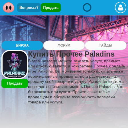
Вопросы?
Продать
БИРЖА
ФОРУМ
ГАЙДЫ
Купить Прочее Paladins
В этом разделе можете заказать услугу, предмет
или игровую валюту, а конкретнее Прочее к онлайн
игре Paladins. Вы можете не только покупать ниже
перечисленные предметы, но и разместить на
продажу свой товар или услугу. Рыночная система
Продать
позволяет снизить стоимость Прочее Paladins. Что
бы заказать или купить Прочее свяжитесь с
продавцом и обсудите возможность передачи
товара или услуги.