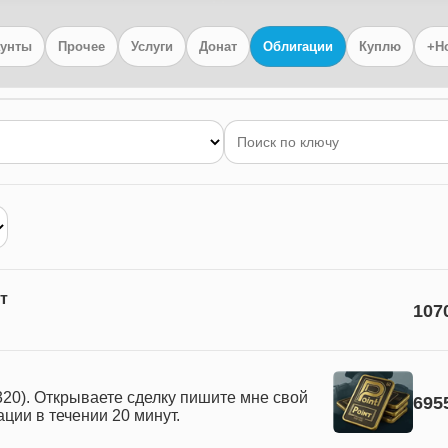
аунты
Прочее
Услуги
Донат
Облигации
Куплю
+Н
т
107
20). Открываете сделку пишите мне свой
695
ации в течении 20 минут.