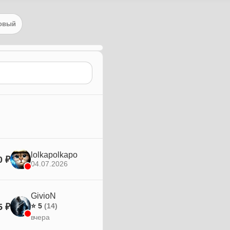
овый
lolkapolkapo
0 ₽
04.07.2026
GivioN
5 ₽
⭐ 5
(14)
вчера