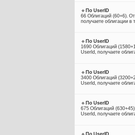
🔹󠁏󠁏
По UserID
66 Облигаций (60+6). О
получаете облигации в т
🔹󠁏󠁏
По UserID
1690 Облигаций (1580+1
UserId, получаете облиг
🔹󠁏󠁏
По UserID
3400 Облигаций (3200+2
UserId, получаете облиг
🔹󠁏󠁏
По UserID
675 Облигаций (630+45)
UserId, получаете облиг
🔹󠁏󠁏
По UserID