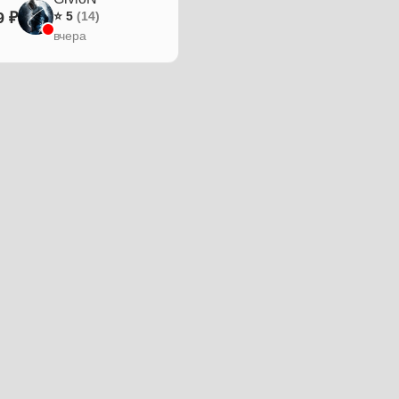
9 ₽
⭐ 5
(14)
вчера