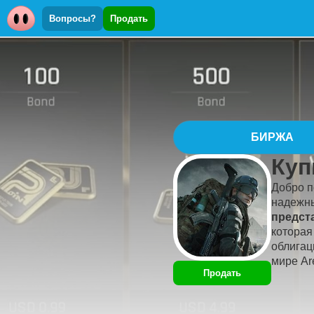
Вопросы?
Продать
БИРЖА
Куп
Добро п
надежны
предст
которая
облигац
мире Ar
Продать