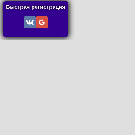
Быстрая регистрация
Информац
Пользов
Правила
Правила
Последн
Последн
Запросы
P2P поп
www.ideal
Все права