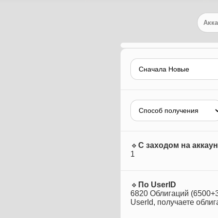
Акк
🔹󠁏󠁏
С заходом на аккаун
1
🔹󠁏󠁏
По UserID
6820 Облигаций (6500+3
UserId, получаете облиг