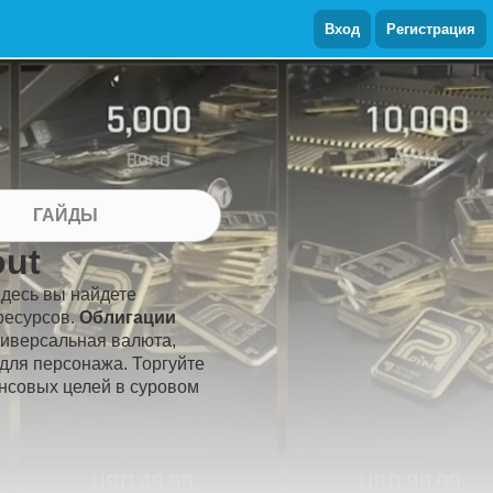
Вход
Регистрация
ГАЙДЫ
out
Здесь вы найдете
ресурсов.
Облигации
ниверсальная валюта,
 для персонажа. Торгуйте
нсовых целей в суровом