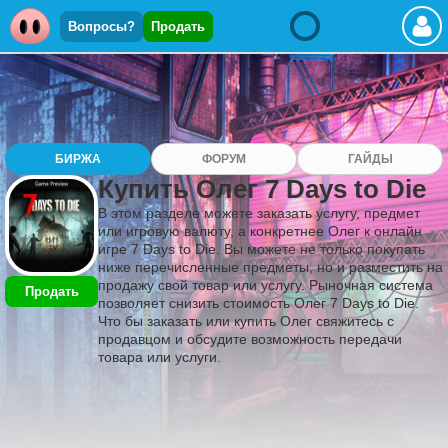
Вопросы?
Продать
БИРЖА
ФОРУМ
ГАЙДЫ
Купить Олег 7 Days to Die
В этом разделе можете заказать услугу, предмет
или игровую валюту, а конкретнее Олег к онлайн
игре 7 Days to Die. Вы можете не только покупать
ниже перечисленные предметы, но и разместить на
продажу свой товар или услугу. Рыночная система
Продать
позволяет снизить стоимость Олег 7 Days to Die.
Что бы заказать или купить Олег свяжитесь с
продавцом и обсудите возможность передачи
товара или услуги.