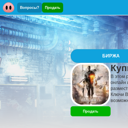
Вопросы?
Продать
БИРЖА
Куп
В этом 
онлайн 
размест
Ключи B
возможн
Продать