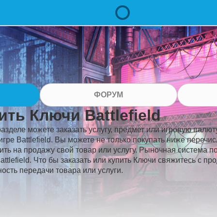
ФОРУМ
ить Ключи Battlefield
разделе можете заказать услугу, предмет или игровую валюту
игре Battlefield. Вы можете не только покупать ниже перечи
ить на продажу свой товар или услугу. Рыночная система п
attlefield. Что бы заказать или купить Ключи свяжитесь с п
ость передачи товара или услуги.