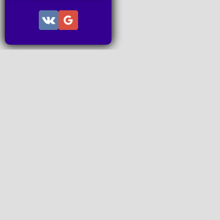
Информац
Пользов
Правила
Правила
Последн
Последн
Запросы
P2P поп
www.ideal
Все права