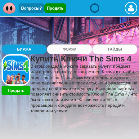
Вопросы?
Продать
БИРЖА
ФОРУМ
ГАЙДЫ
Купить Ключи The Sims 4
В этом разделе можете заказать услугу, предмет
или игровую валюту, а конкретнее Ключи к онлайн
игре The Sims 4. Вы можете не только покупать
ниже перечисленные предметы, но и разместить на
продажу свой товар или услугу. Рыночная система
Продать
позволяет снизить стоимость Ключи The Sims 4. Что
бы заказать или купить Ключи свяжитесь с
продавцом и обсудите возможность передачи
товара или услуги.