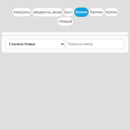
Аккаунты
предметы, вещи
Буст
Ключи
Прочее
Куплю
+Новый