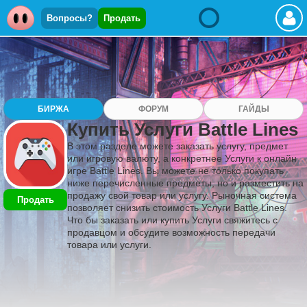
Вопросы?
Продать
БИРЖА
ФОРУМ
ГАЙДЫ
Купить Услуги Battle Lines
В этом разделе можете заказать услугу, предмет
или игровую валюту, а конкретнее Услуги к онлайн
игре Battle Lines. Вы можете не только покупать
ниже перечисленные предметы, но и разместить на
продажу свой товар или услугу. Рыночная система
Продать
позволяет снизить стоимость Услуги Battle Lines.
Что бы заказать или купить Услуги свяжитесь с
продавцом и обсудите возможность передачи
товара или услуги.