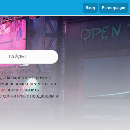
Вход
Регистрация
ГАЙДЫ
, а конкретнее Прочее к
речисленные предметы, но
позволяет снизить
е свяжитесь с продавцом и