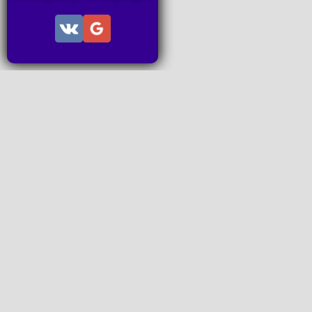
Информац
Пользов
Правила
Правила
Последн
Последн
Запросы
P2P поп
www.ideal
Все права