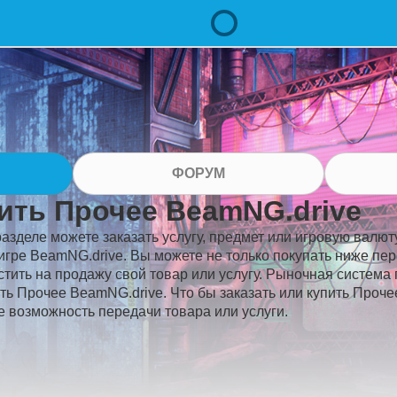
ФОРУМ
ить Прочее BeamNG.drive
разделе можете заказать услугу, предмет или игровую валюту
игре BeamNG.drive. Вы можете не только покупать ниже пе
стить на продажу свой товар или услугу. Рыночная система 
ть Прочее BeamNG.drive. Что бы заказать или купить Проче
е возможность передачи товара или услуги.