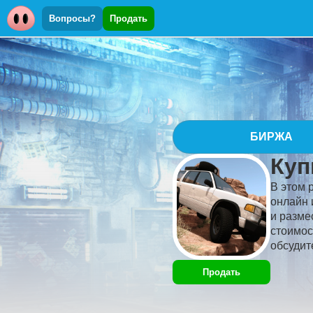
Вопросы?
Продать
БИРЖА
Куп
В этом 
онлайн 
и разме
стоимос
обсудит
Продать