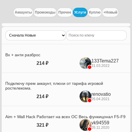
Аккаунты
Промокоды
Прочее
Услуги
Куплю
+Новый
Вх + анти разброс
133Tema227
214 ₽
31.03.2022
Подключу прем аккаунт, плюхи от тарифа игровой
ростелекома.
renovatio
214 ₽
05.04.2021
Aim + Wall Hack Работает на всех ОС Весь функицонал F5-F9
vk94559
321 ₽
05.11.2020