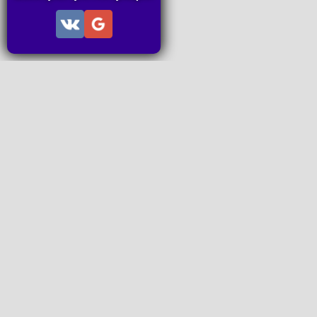
Информация
Пользовательское соглашение
Правила портала
Правила сделки
Последние статьи
Последние темы форума
Запросы на покупку
P2P пополнение
Контакты
Онлайн Вконтакте
office@petachok.ru
Мы в сетях.