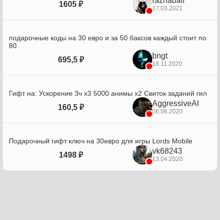
razhabali
1605 ₽
17.03.2021
подарочные коды на 30 евро и за 50 баксов каждый стоит по
80
bngt
695,5 ₽
18.11.2020
Гифт на: Ускорение 3ч х3 5000 анимы х2 Свиток заданий гил
AggressiveAI
160,5 ₽
06.06.2020
Подарочный гифт ключ на 30евро для игры Lords Mobile
vk68243
1498 ₽
13.04.2020