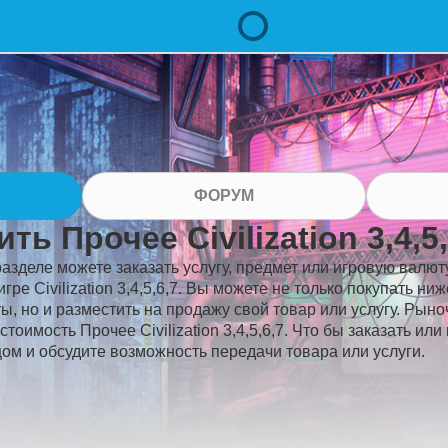
ФОРУМ
ить Прочее Civilization 3,4,5,
разделе можете заказать услугу, предмет или игровую валюту
игре Civilization 3,4,5,6,7. Вы можете не только покупать н
ы, но и разместить на продажу свой товар или услугу. Рын
стоимость Прочее Civilization 3,4,5,6,7. Что бы заказать ил
ом и обсудите возможность передачи товара или услуги.