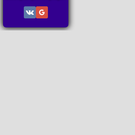
Информац
Пользов
Правила
Правила
Последн
Последн
Запросы
P2P поп
www.ideal
Все права