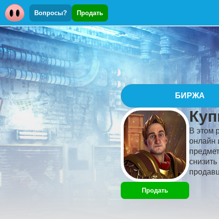
Вопросы?
Продать
БИРЖА
Куп
В этом 
онлайн 
предмет
снизить 
продавц
Продать