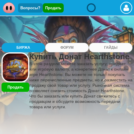
Вопросы?
Продать
БИРЖА
ФОРУМ
ГАЙДЫ
Купить Донат Hearthstone
В этом разделе можете заказать услугу, предмет
или игровую валюту, а конкретнее Донат к онлайн
игре Hearthstone. Вы можете не только покупать
ниже перечисленные предметы, но и разместить на
продажу свой товар или услугу. Рыночная система
Продать
позволяет снизить стоимость Донат Hearthstone.
Что бы заказать или купить Донат свяжитесь с
продавцом и обсудите возможность передачи
товара или услуги.