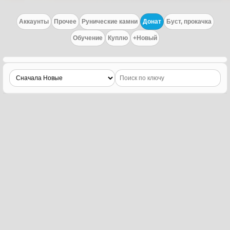
Аккаунты
Прочее
Рунические камни
Донат
Буст, прокачка
Обучение
Куплю
+Новый