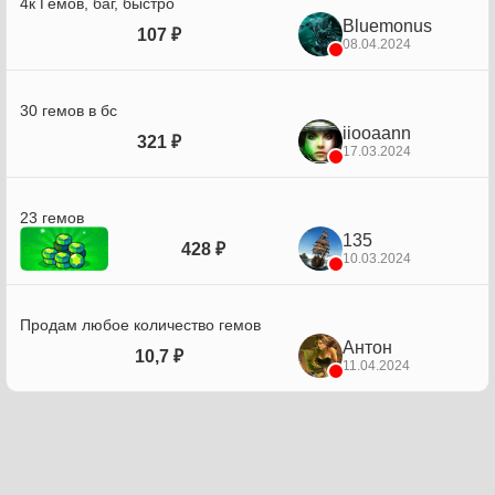
4к Гемов, баг, быстро
Bluemonus
107 ₽
08.04.2024
30 гемов в бс
iiooaann
321 ₽
17.03.2024
23 гемов
135
428 ₽
10.03.2024
Продам любое количество гемов
Антон
10,7 ₽
11.04.2024