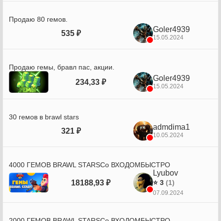
Продаю 80 гемов.
Goler4939
535 ₽
15.05.2024
Продаю гемы, бравл пас, акции.
Goler4939
234,33 ₽
15.05.2024
30 гемов в brawl stars
admdima1
321 ₽
10.05.2024
4000 ГЕМОВ BRAWL STARSСо ВХОДОМБЫСТРО
Lyubov
18188,93 ₽
⭐ 3
(1)
07.09.2024
2000 ГЕМОВ BRAWL STARSСо ВХОДОМБЫСТРО