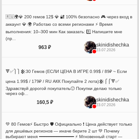
🇷🇺🌍💎 200 гемов 12$ 💎 🔐 100% безопасно 🎮 через вход в
аккаунт 💎 🌍 Работаю со всеми регионами ⚡ Время
выполнения: 10–300 мин Как заказать: 1️⃣ Напишите мне
(пр...
skinidishechka
963 ₽
23.07.2026
🔻✅⎫⎫𒆜30 Гемов (ЕСЛИ ЦЕНА В ИГРЕ 0.99$ / 89₽ ~ Если
цена 1.99$ / 179₽ / RU АКК Покупайте 2 лота)𒆜⎧⎧🔻✅
Здравствуй дорогой покупатель🙂 Покупки делаю только
через оф...
skinidishechka
160,5 ₽
23.07.2026
💚 80 Гемов⚡ Быстро 🛡️ Официально ❗ Цена действует только
для дешёвых регионов — иначе берите 2 шт 💚 Почему
выбирают меня ━━━━━━━━━━━━━━ ⚡ Мгновенный старт —