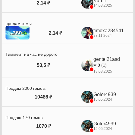
Kamil
2,14 ₽
14.03.2025
продам гемы
timoxa284541
2,14 ₽
28.11.2024
Тиммейт на час не дорого
gentel21asd
53,5 ₽
⭐ 3
(1)
18.08.2025
Продам 2000 гемов.
Goler4939
10486 ₽
15.05.2024
Продаю 170 гемов.
Goler4939
1070 ₽
15.05.2024