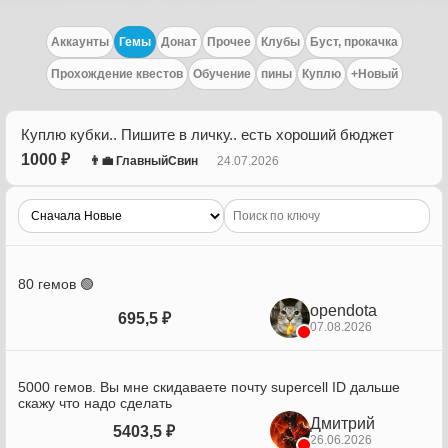
Аккаунты
Гемы
Донат
Прочее
Клубы
Буст, прокачка
Прохождение квестов
Обучение
пины
Куплю
+Новый
Куплю кубки.. Пишите в личку.. есть хороший бюджет
1000 ₽
👨‍💼 ГлавныйСвин
24.07.2026
80 гемов 🟢
opendota
695,5 ₽
07.08.2026
5000 гемов. Вы мне скидаваете почту supercell ID дальше
скажу что надо сделать
Дмитрий
5403,5 ₽
26.06.2026