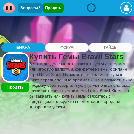
Вопросы?
Продать
БИРЖА
ФОРУМ
ГАЙДЫ
Купить Гемы Brawl Stars
В этом разделе можете заказать услугу, предмет
или игровую валюту, а конкретнее Гемы к онлайн
игре Brawl Stars. Вы можете не только покупать
ниже перечисленные предметы, но и разместить на
продажу свой товар или услугу. Рыночная система
Продать
позволяет снизить стоимость Гемы Brawl Stars. Что
бы заказать или купить Гемы свяжитесь с
продавцом и обсудите возможность передачи
товара или услуги.