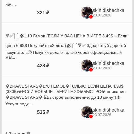
нач...
skinidishechka
321 ₽
23.07.2026
🔻✅⎫⎫𒆜110 Гемов (ЕСЛИ У ВАС ЦЕНА В ИГРЕ 3.49$ ~ Если
цена 6.99$ Покупайте х2 лота)𒆜⎧⎧🔻✅ Здравствуй дорогой
покупатель🙂 Покупки делаю только через оффициальный
маг...
skinidishechka
428 ₽
23.07.2026
💎BRAWL STARS💎170 ГЕМОВ💎ТОЛЬКО ЕСЛИ ЦЕНА 4.99$
(380₽)💎ЕСЛИ БОЛЬШЕ - БЕРИТЕ 2X💎БЫСТРО💎 описание
💎BRAWL STARS💎 ⌛️Быстрое выполнение: до 10 минут! 🌐
Услуга подх...
skinidishechka
535 ₽
23.07.2026
170 гемов 🟢