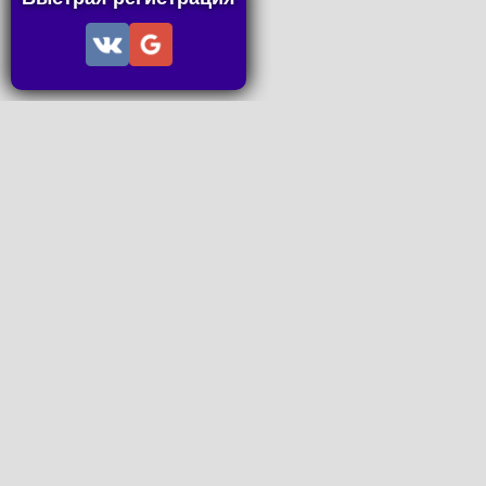
Информация
Пользовательское соглашение
Правила портала
Правила сделки
Последние статьи
Последние темы форума
Запросы на покупку
P2P пополнение
Контакты
Онлайн Вконтакте
office@petachok.ru
Мы в сетях.