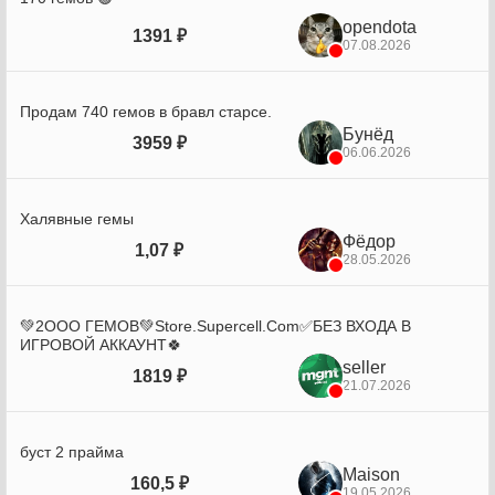
opendota
1391 ₽
07.08.2026
Продам 740 гемов в бравл старсе.
Бунёд
3959 ₽
06.06.2026
Халявные гемы
Фёдор
1,07 ₽
28.05.2026
💚2OOO ГЕМОВ💚Store.Supercell.Com✅БЕЗ ВХОДА В
ИГРОВОЙ АККАУНТ🍀
seller
1819 ₽
21.07.2026
буст 2 прайма
Maison
160,5 ₽
19.05.2026