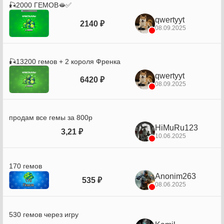
🎣2000 ГЕМОВ🫦✅
qwertyyt
2140 ₽
08.09.2025
🎣13200 гемов + 2 короля Френка
qwertyyt
6420 ₽
08.09.2025
продам все гемы за 800р
HiMuRu123
3,21 ₽
10.06.2025
170 гемов
Anonim263
535 ₽
08.06.2025
530 гемов через игру